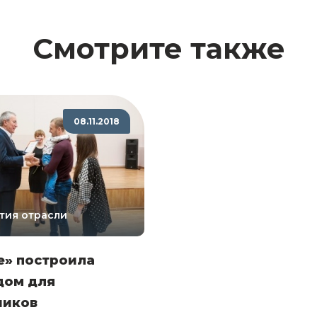
Смотрите также
08.11.2018
тия отрасли
е» построила
дом для
ников