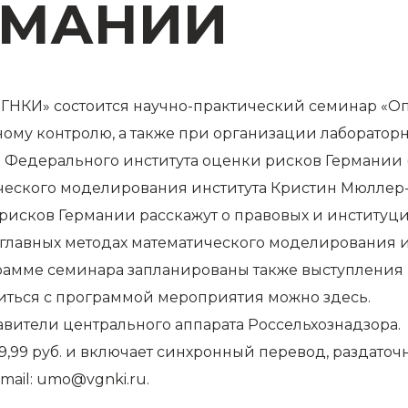
РМАНИИ
 «ВГНКИ» состоится научно-практический семинар «
ому контролю, а также при организации лаборатор
Федерального института оценки рисков Германии (B
ческого моделирования института Кристин Мюллер-
рисков Германии расскажут о правовых и институц
 о главных методах математического моделирования
грамме семинара запланированы также выступления
иться с программой мероприятия можно
здесь
.
вители центрального аппарата Россельхознадзора.
99,99 руб. и включает синхронный перевод, раздато
mail:
umo@vgnki.ru
.