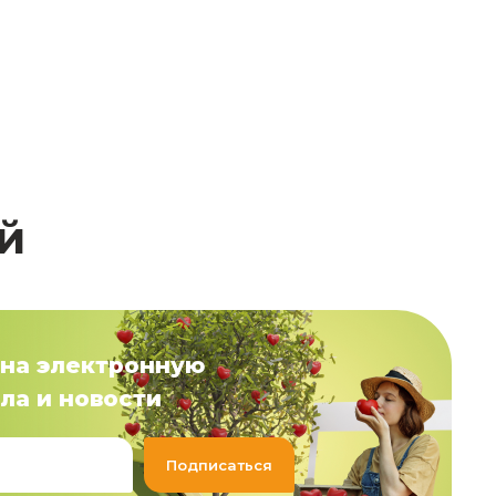
й
на электронную
ла и новости