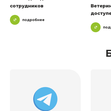
сотрудников
Ветери
доступе
подробнее
под