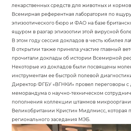
лекарственных средств для животных и кормо
Всемирная референтная лаборатория по ящуру
эпизоотического бюро и ФАО на базе британско
ящуром в разгар эпизоотии этой вирусной боле
В этом году сессия докладов в честь юбилея л
В открытии также приняла участие главный в
прочитали доклады об истории Всемирной рефе
Некоторые из докладов были посвящены моле
инструментам ее быстрой полевой диагностик
Директор ФГБУ «ВГНКИ» провел переговоры с 
меморандума о научно-техническом сотрудниче
пополнения коллекции штаммов микроорганиз
Великобритании Кристин Мидлмисс, которая п
регионального заседания МЭБ.