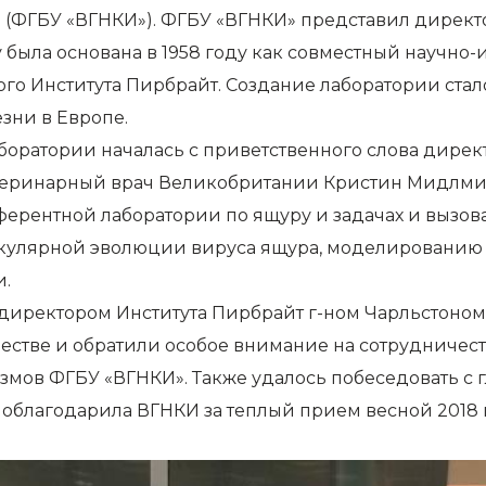
в (ФГБУ «ВГНКИ»). ФГБУ «ВГНКИ» представил директ
 была основана в 1958 году как совместный научн
го Института Пирбрайт. Создание лаборатории стало
зни в Европе.
аборатории началась с приветственного слова дирек
етеринарный врач Великобритании Кристин Мидлми
рентной лаборатории по ящуру и задачах и вызовах
кулярной эволюции вируса ящура, моделированию 
и.
директором Института Пирбрайт г-ном Чарльстоном
стве и обратили особое внимание на сотрудничест
мов ФГБУ «ВГНКИ». Также удалось побеседовать с
облагодарила ВГНКИ за теплый прием весной 2018 