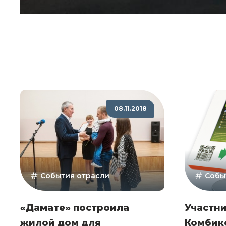
08.11.2018
События отрасли
Собы
«Дамате» построила
Участни
жилой дом для
Комбик