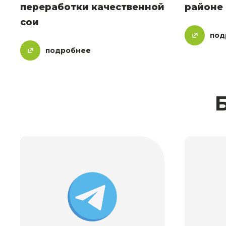
переработки качественной
районе
сои
под
подробнее