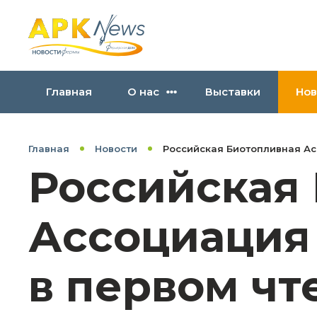
Главная
О нас
Выставки
Нов
Главная
Новости
Российская Биотопливная Ас
Российская
Ассоциация
в первом чт