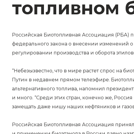
топливном 
Российская Биотопливная Ассоциация (РБА) 
федерального закона о внесении изменений о
регулировании производства и оборота этило
“Небезызвестно, что в мире растет спрос на би
Путин
в недавнем прямом телеэфире. Биотопли
альтернативного топлива, напомнил президент,
и много. “Среди этих стран, конечно же, Россия
замещать даже нишу наших нефтяников и газов
Российская Биотопливная Ассоциация приняла 
и применении биоэтанола в России давно назр