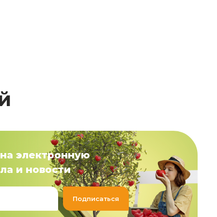
й
на электронную
ла и новости