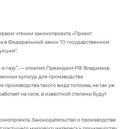
ервом чтении законопроекта «Проект
а в Федеральный закон "О государственном
дукции"
.
и газу”, —
отметил Президент РФ Владимир
венных культур для производства
 производства такого вида топлива, не так уж
работает на селе, в известной степени будут
онопроекта. Законодательство о производстве
т растущего мирового интереса к производству