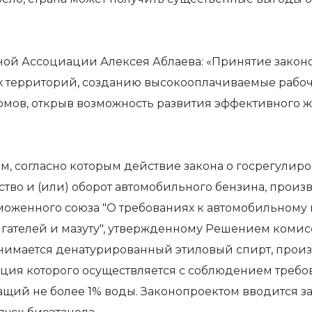
ной Ассоциации Алексея Аблаева
: «Принятие закон
 территорий, созданию высокооплачиваемые рабочи
рмов, открыв возможность развития эффективного 
м, согласно которым действие закона о госрегулиро
ство и (или) оборот автомобильного бензина, произ
моженного союза "О требованиях к автомобильному
игателей и мазуту", утвержденному Решением комис
понимается денатурированный этиловый спирт, прои
ция которого осуществляется с соблюдением требо
ащий не более 1% воды. Законопроектом вводится з