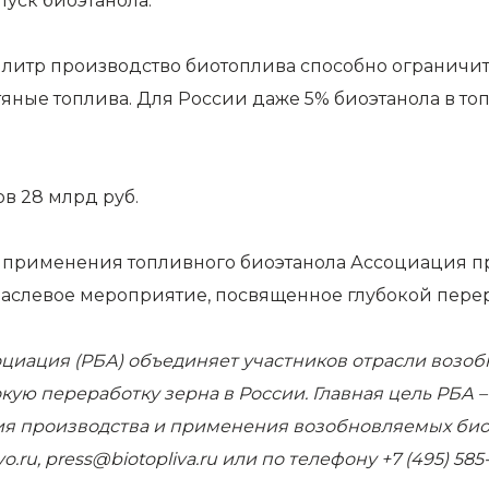
уск биоэтанола.
а литр производство биотоплива способно ограничит
ные топлива. Для России даже 5% биоэтанола в то
ов 28 млрд руб.
и применения топливного биоэтанола Ассоциация 
раслевое мероприятие, посвященное глубокой перер
циация (РБА)
объединяет участников отрасли возоб
ую переработку зерна в России. Главная цель РБА 
я производства и применения возобновляемых биот
o.ru
,
press
@
biotopliva
.
ru
или по телефону +7 (495) 585-