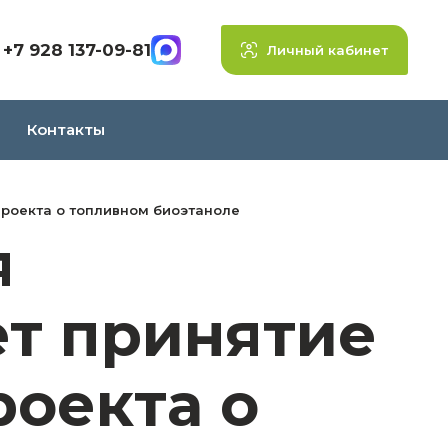
+7 928 137-09-81
Личный кабинет
Контакты
роекта о топливном биоэтаноле
я
т принятие
роекта о