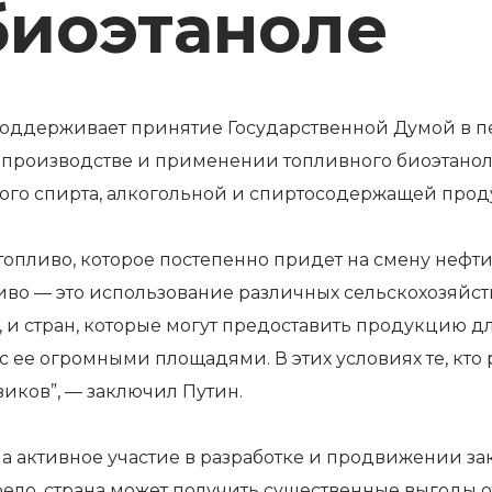
биоэтаноле
поддерживает
принятие Государственной Думой в п
 производстве и применении топливного биоэтанол
вого спирта, алкогольной и спиртосодержащей про
отопливо, которое постепенно придет на смену нефти 
во — это использование различных сельскохозяйст
 и стран, которые могут предоставить продукцию для
 с ее огромными площадями. В этих условиях те, кто 
иков”, — заключил Путин.
активное участие в разработке и продвижении зак
ело, страна может получить существенные выгоды о