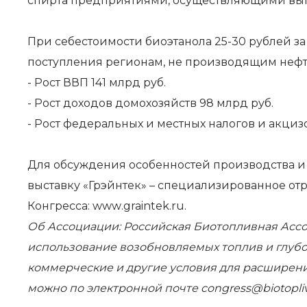
спирта предприятиями, осуществляющими вып
При себестоимости биоэтанола 25-30 рублей з
поступления регионам, не производящим нефтя
- Рост ВВП 141 млрд руб.
- Рост доходов домохозяйств 98 млрд руб.
- Рост федеральных и местных налогов и акциз
Для обсуждения особенностей производства 
выставку «Грэйнтек» – специализированное от
Конгресса:
www
.
graintek
.
ru
.
Об Ассоциации:
Российская Биотопливная Ассо
использование возобновляемых топлив и глубок
коммерческие и другие условия для расширени
можно по электронной почте
congress@biotopliv