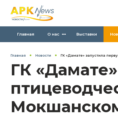
Главная
О нас
Выставки
Нов
Главная
Новости
ГК «Дамате» запустила пер
ГК «Дамате»
птицеводче
Мокшанском