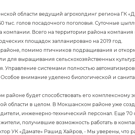
нской области ведущий агрохолдинг региона ГК «Д
0 тыс. голов посадочного поголовья. Суточные цып
а компании. Всего на территории района компания 
водческих площадок запланировано на 2019 год.
районе, помимо птичников подращивания и откорм
 земли для выращивания сельскохозяйственных
культу
я. Управление системами полностью автоматизирова
 Особое внимание уделено биологической и санитар
м районе будет способствовать его комплексному 
 области в целом. В Мокшанском районе уже созда
ители, инженерно-технический персонал. Еще 70 со
 жители, получившие возможность работать в компа
ктор УК «Дамате» Рашид Хайров, - Мы уверены, что