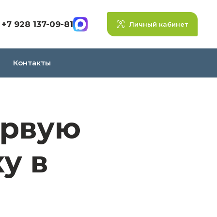
+7 928 137-09-81
Личный кабинет
Контакты
ервую
у в