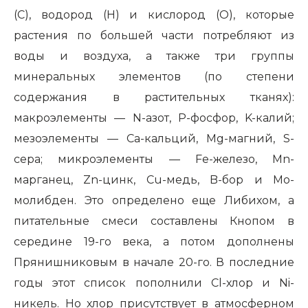
(С), водород (Н) и кислород (О), которые
растения по большей части потребляют из
воды и воздуха, а также три группы
минеральных элементов (по степени
содержания в растительных тканях):
макроэлементы — N-азот, P-фосфор, K-калий;
мезоэлементы — Ca-кальций, Mg-магний, S-
сера; микроэлементы — Fe-железо, Mn-
марганец, Zn-цинк, Cu-медь, B-бор и Mo-
молибден. Это определено еще Либихом, а
питательные смеси составлены Кнопом в
середине 19-го века, а потом дополнены
Прянишниковым в начале 20-го. В последние
годы этот список пополнили Cl-хлор и Ni-
никель. Но хлор присутствует в атмосферном