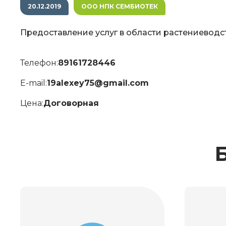
20.12.2019
ООО НПК СЕМБИОТЕК
Предоставление услуг в области растениеводс
Телефон:
89161728446
E-mail:
19alexey75@gmail.com
Цена:
Договорная