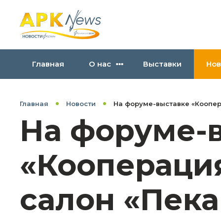
Главная
О нас
Выставки
Нов
Главная
Новости
На форуме-выставке «Коопер
На форуме-
«Кооперация
салон «Пека