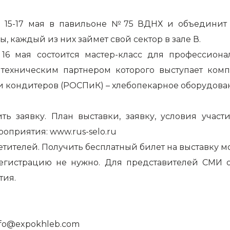
ся 15-17 мая в павильоне №75 ВДНХ и объединит
ы, каждый из них займет свой сектор в зале В.
 16 мая состоится мастер-класс для профессиона
техническим партнером которого выступает комп
и кондитеров (РОСПиК) – хлебопекарное оборудован
ть заявку. План выставки, заявку, условия участ
роприятия:
www.rus-selo.ru
етителей. Получить бесплатный билет на выставку м
егистрацию не нужно. Для представителей СМИ о
тия.
 info@expokhleb.com