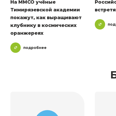
На ММСО учёные
Россий
Тимирязевской академии
встретя
покажут, как выращивают
под
клубнику в космических
оранжереях
подробнее