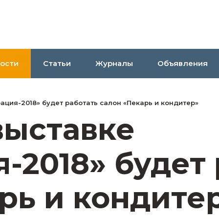
ости
Статьи
Журналы
Объявления
ация-2018» будет работать салон «Пекарь и кондитер»
выставке
-2018» будет 
рь и кондите