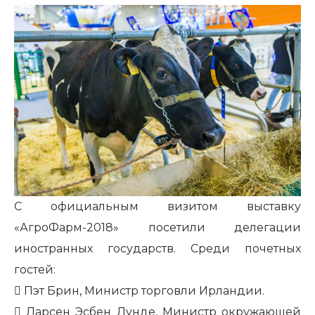
С официальным визитом выставку
«АгроФарм-2018» посетили
делегации
иностранных государств.
Среди почетных
гостей:
​
Пэт Брин, Министр торговли Ирландии.
​
Ларсен Эсбен Лунде, Министр окружающей