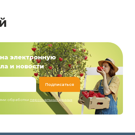
й
на электронную
ла и новости
иями обработки
персональных данных