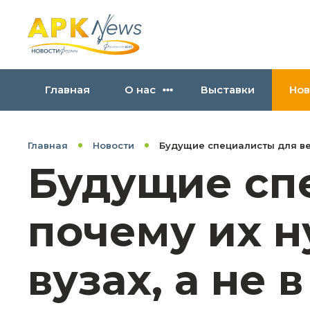
Главная
О нас
Выставки
Нов
Главная
Новости
Будущие специалисты для вет
Будущие сп
почему их н
вузах, а не