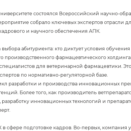
университете состоялся Всероссийский научно-об
Мероприятие собрало ключевых экспертов отрасли 
 кадрового и научного обеспечения АПК.
 выбора абитуриента: кто диктует условия обучени
го производственного фармацевтического холдинга
ят специалистов для ветеринарной фармацевтики. Э
кспертов по нормативно-регуляторной базе.
л разработки и производства инновационных препар
енций. Более того, как производитель ветпрепарат
 разработку инновационных технологий и препарат
ерт.
в сфере подготовке кадров. Во-первых, компания у