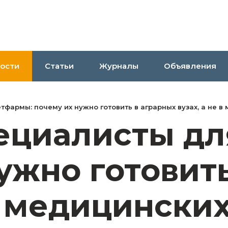
ости
Статьи
Журналы
Объявления
фармы: почему их нужно готовить в аграрных вузах, а не в
ециалисты дл
ужно готовит
 в медицински