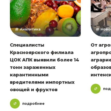
Аналитика
Ново
Специалисты
От агро
Красноярского филиала
агропр
ЦОК АПК выявили более 14
аграри
тонн зараженных
образо
карантинными
интенс
вредителями импортных
под
овощей и фруктов
подробнее