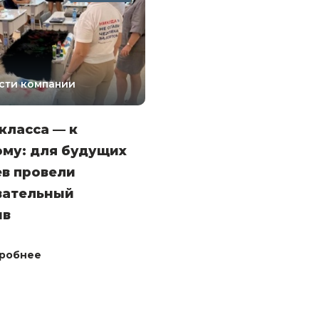
сти компании
класса — к
ому: для будущих
ев провели
вательный
ив
робнее