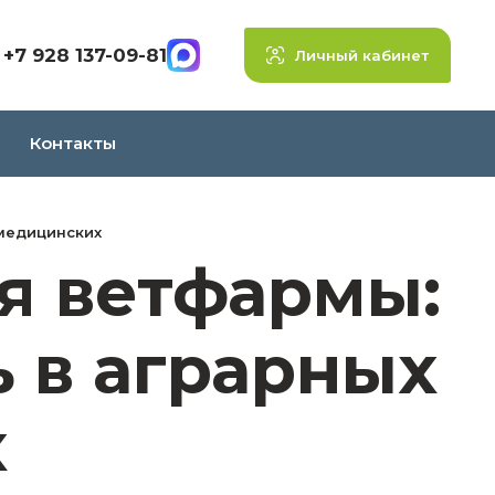
+7 928 137-09-81
Личный кабинет
Контакты
 медицинских
я ветфармы:
ь в аграрных
х