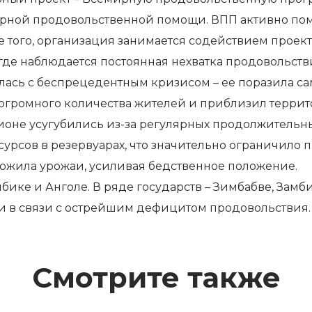
арной продовольственной помощи. ВПП активно пом
 того, организация занимается содействием проект
где наблюдается постоянная нехватка продовольств
ась с беспрецедентным кризисом – ее поразила сам
 огромного количества жителей и приблизил терри
ионе усугубились из-за регулярных продолжительн
сурсов в резервуарах, что значительно ограничило
тожила урожаи, усиливая бедственное положение.
ике и Анголе. В ряде государств – Зимбабве, Замби
 в связи с острейшим дефицитом продовольствия.
Смотрите также