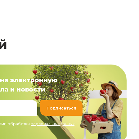
й
на электронную
ла и новости
иями обработки
персональных данных