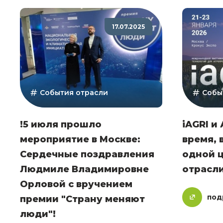
17.07.2025
События отрасли
Собы
!5 июля прошло
iAGRI и
мероприятие в Москве:
время, 
Сердечные поздравления
одной ц
Людмиле Владимировне
отрасл
Орловой с вручением
под
премии "Страну меняют
люди"!