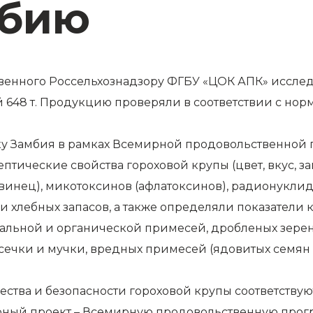
мбию
енного Россельхознадзору ФГБУ «ЦОК АПК» исслед
й 648 т. Продукцию проверяли в соответствии с нор
ику Замбия в рамках Всемирной продовольственной
птические свойства гороховой крупы (цвет, вкус, з
винец), микотоксинов (афлатоксинов), радионуклидо
хлебных запасов, а также определяли показатели ка
альной и органической примесей, дробленых зерен
ечки и мучки, вредных примесей (ядовитых семян к
чества и безопасности гороховой крупы соответствую
рный проект – Всемирную продовольственную прогр