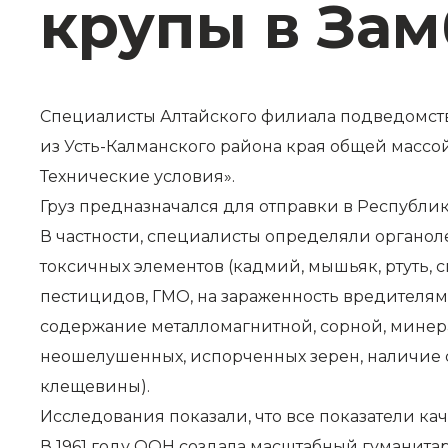
крупы в За
Специалисты Алтайского филиала подведомств
из Усть-Калманского района края общей массо
Технические условия».
Груз предназначался для отправки в Республ
В частности, специалисты определяли органоле
токсичных элементов (кадмий, мышьяк, ртуть, с
пестицидов, ГМО, на зараженность вредителями 
содержание металломагнитной, сорной, минер
неошелушенных, испорченных зерен, наличие с
клещевины).
Исследования показали, что все показатели ка
В 1961 году ООН создала масштабный гуманита