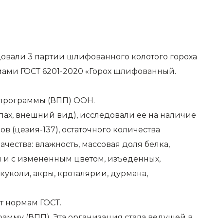
овали 3 партии шлифованного колотого гороха
мами ГОСТ 6201-2020 «Горох шлифованный.
 программы (ВПП) ООН.
апах, внешний вид), исследовали ее на наличие
в (цезия-137), остаточного количества
чества: влажность, массовая доля белка,
 и с измененным цветом, изъеденных,
уколи, акры, кроталярии, дурмана,
т нормам ГОСТ.
амму (ВПП). Эта организация стала ведущей в