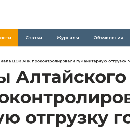
ости
Статьи
Журналы
Объявления
иала ЦОК АПК проконтролировали гуманитарную отгрузку г
ы Алтайского
оконтролиро
ю отгрузку г