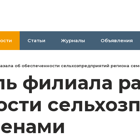
ости
Статьи
Журналы
Объявления
азала об обеспеченности сельхозпредприятий региона се
ь филиала ра
ости сельхоз
менами