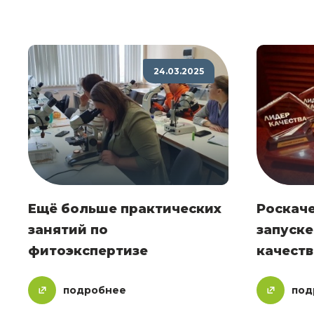
24.03.2025
Ещё больше практических
Роскаче
занятий по
запуске
фитоэкспертизе
качеств
подробнее
под