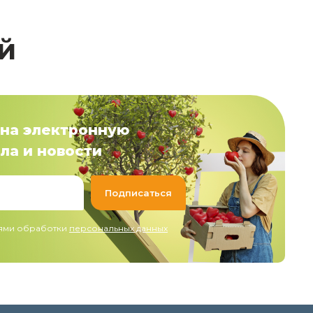
й
на электронную
ла и новости
иями обработки
персональных данных