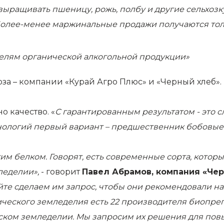
ыращивать пшеницу, рожь, полбу и другие сельхозк
 Более-менее маржинальные продажи получаются тол
елям органической алкогольной продукции»
юза – компании «Курай Агро Плюс» и «Черный хлеб».
о качество. «
С гарантированным результатом - это 
ологий первый вариант – предшественник бобовые. 
м белком. Говорят, есть современные сорта, которы
леделии»,
- говорит
Павел Абрамов, компания «Чер
йте сделаем им запрос, чтобы они рекомендовали на
нического земледелия есть 22 производителя биопр
ском земледелии. Мы запросим их решения для пов