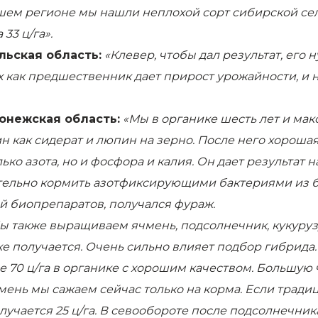
ашем регионе мы нашли неплохой сорт сибирской сел
33 ц/га».
льская область:
«Клевер, чтобы дал результат, его 
 как предшественник дает прирост урожайности, и не 
онежская область:
«Мы в органике шесть лет и мак
н как сидерат и люпин на зерно. После него хороша
о азота, но и фосфора и калия. Он дает результат на
тельно кормить азотфиксирующими бактериями из био
 биопрепаратов, получался фураж.
Мы также выращиваем ячмень, подсолнечник, кукуруз
ке получается. Очень сильно влияет подбор гибрида
е 70 ц/га в органике с хорошим качеством. Большую 
мень мы сажаем сейчас только на корма. Если трад
олучается 25 ц/га. В севообороте после подсолнечник