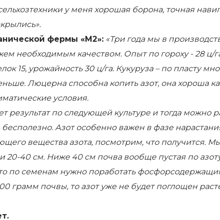
сельхозтехники у меня хорошая борона, точная нави
крылись».
анической фермы «М2»:
«Три года мы в производст
ем необходимым качеством. Опыт по гороху - 28 ц/га
ок 15, урожайность 30 ц/га. Кукуруза – по пласту мн
меньше. Люцерна способна копить азот, она хороша
иматические условия.
ет результат по следующей культуре и тогда можно 
ь бесполезно. Азот особенно важен в фазе нарастания
ующего вещества азота, посмотрим, что получится. 
см и 20-40 см. Ниже 40 см почва вообще пустая по азо
, то по семенам нужно поработать фосфорсодержащи
100 грамм почвы, то азот уже не будет поглощен рас
т.