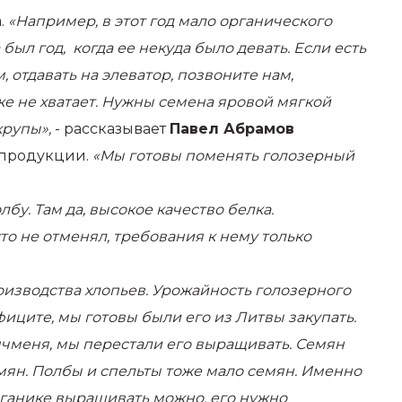
а.
«Например, в этот год мало органического
был год, когда ее некуда было девать. Если есть
 отдавать на элеватор, позвоните нам,
оже не хватает. Нужны семена яровой мягкой
крупы»,
- рассказывает
Павел Абрамов
 продукции.
«Мы готовы поменять голозерный
бу. Там да, высокое качество белка.
то не отменял, требования к нему только
изводства хлопьев. Урожайность голозерного
дефиците, мы готовы были его из Литвы закупать.
ячменя, мы перестали его выращивать. Семян
емян. Полбы и спельты тоже мало семян. Именно
органике выращивать можно, его нужно