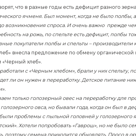
ворят, что в разные годы есть дефицит разного зерн
еского ячменя. Был момент, когда не было полбы, а 
до возникновения спроса. И очень важно прежде чем,
ребность на рожь, по спельте есть дефицит, полбы т
ные покупатели полбы и спельты – производители 
леб» внесла предложение по обмену органической
и «Черный хлеб».
работали с «Черным хлебом», брали у них спельту, пол
ет ли он нужен в переработку. Детское питание ник
и».
ем только голозерный овес на переработку для про
та голозерного овса, но бывали года, когда он был в 
 были проблемы с пыльной головней у голозерного 
тский». Хотели попробовать «Гаврош», но не было с
ть, поэтому семена приходится обновлять. Просо в 