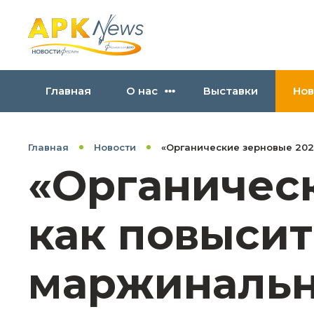
Главная
О нас
Выставки
Нов
Главная
Новости
«Органические зерновые 202
«Органическ
как повысит
маржинальн