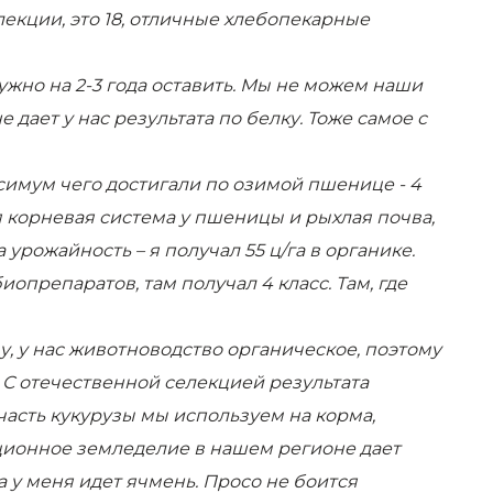
екции, это 18, отличные хлебопекарные
нужно на 2-3 года оставить. Мы не можем наши
дает у нас результата по белку. Тоже самое с
симум чего достигали по озимой пшенице - 4
я корневая система у пшеницы и рыхлая почва,
 урожайность – я получал 55 ц/га в органике.
препаратов, там получал 4 класс. Там, где
у, у нас животноводство органическое, поэтому
. С отечественной селекцией результата
часть кукурузы мы используем на корма,
иционное земледелие в нашем регионе дает
а у меня идет ячмень. Просо не боится