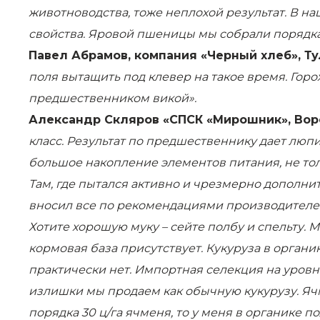
животноводства, тоже неплохой результат. В н
свойства. Яровой пшеницы мы собрали порядка 
Павел Абрамов, компания «Черный хлеб», Ту
поля вытащить под клевер на такое время. Горох
предшественником викой».
Александр Скляров «СПСК «Мирошник», Вор
класс. Результат по предшественнику дает люпи
большое накопление элементов питания, не тольк
Там, где пытался активно и чрезмерно дополни
вносил все по рекомендациями производителей
Хотите хорошую муку – сейте полбу и спельту. 
кормовая база присутствует. Кукуруза в органи
практически нет. Импортная селекция на уровн
излишки мы продаем как обычную кукурузу. Яч
порядка 30 ц/га ячменя, то у меня в органике п