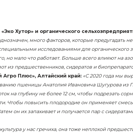
 «Эко Хутор» и органического сельхозпредприят
нозначен, много факторов, которые предугадать нев
о специальными исследованиями для органического 
о, но мало что работает. Больше всего влияют на а
зот из предшественников, сидератов и биопрепарато
 Агро Плюс», Алтайский край:
«С 2020 года мы вы
анию пшеницы Анатолия Ивановича Шугурова из Пен
ток на глубину не более 12 см, чтобы подрезать сор
и. Чтобы повысить плодородие он применяет смесь к
 Затем он их запахивает и получается пар с сидерата
 культура у нас гречиха, она тоже неплохой предшес