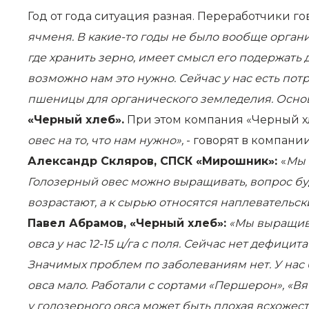
Год от года ситуация разная. Переработчики го
ячменя. В какие-то годы не было вообще органич
где хранить зерно, имеет смысл его подержать 
возможно нам это нужно. Сейчас у нас есть пот
пшеницы для органического земледелия. Основ
«Черный хлеб».
При этом компания «Черный х
овес на то, что нам нужно»,
- говорят в компани
Александр Скляров, СПСК «Мирошник»:
«
Мы 
Голозерный овес можно выращивать, вопрос буд
возрастают, а к сырью относятся наплевательск
Павел Абрамов, «Черный хлеб»:
«Мы выращива
овса у нас 12-15 ц/га с поля. Сейчас нет дефици
Значимых проблем по заболеваниям нет. У нас
овса мало. Работали с сортами «Першерон», «Вя
у голозерного овса может быть плохая всхожес