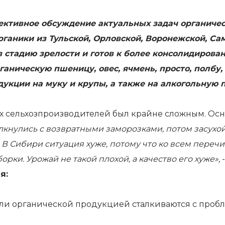
ективное обсуждение актуальных задач органиче
рганики из Тульской, Орловской, Воронежской, Са
 стадию зрелости и готов к более консолидирова
ическую пшеницу, овес, ячмень, просто, полбу, сп
укции на муку и крупы, а также на алкогольную 
х сельхозпроизводителей был крайне сложным. Осно
нулись с возвратными заморозками, потом засухой,
. В Сибири ситуация хуже, потому что ко всем пер
рки. Урожай не такой плохой, а качество его хуже»,
-
я:
и органической продукцией сталкиваются с пробле