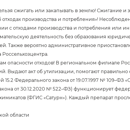
ельзя сжигать или закапывать в землю! Сжигание и 
б отходах производства и потребления»! Несоблюде
ии с отходами производства и потребления или и
мательскую деятельность без образования юридиче
лей. Также вероятно административное приостановлен
 Россельхозцентра.
ссам опасности отходов! В региональном филиале Ро
ий. Выдают акт об утилизации, помогают правильно 
ей 15.2 Федерального закона от 19.07.1997 № 109–Ф
акона от 30.12.2020 № 522–ФЗ) функционирует фед
имикатов (ФГИС «Сатурн»). Каждый препарат просл
кой области