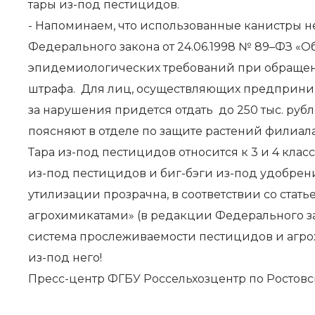
тары из-под пестицидов.
- Напоминаем, что использованные канистры н
Федерального закона от 24.06.1998 № 89–ФЗ «О
эпидемиологических требований при обращен
штрафа. Для лиц, осуществляющих предприни
за нарушения придется отдать до 250 тыс. руб
поясняют в отделе по защите растений филиала
Тара из-под пестицидов относится к 3 и 4 кла
из-под пестицидов и биг-бэги из-под удобрен
утилизации прозрачна, в соответствии со стать
агрохимикатами» (в редакции Федерального з
система прослеживаемости пестицидов и агрох
из-под него!
Пресс-центр ФГБУ Россельхозцентр по Ростовс