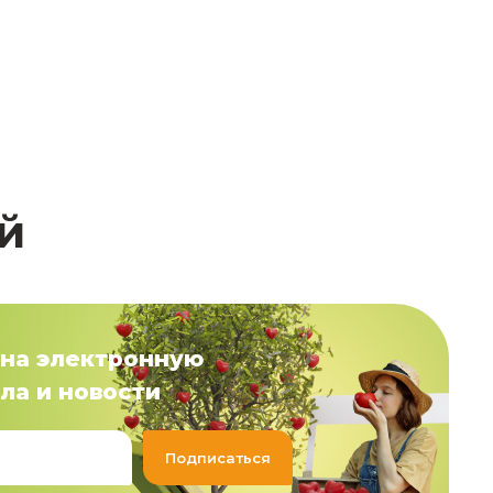
й
на электронную
ла и новости