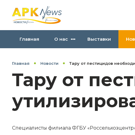
Главная
О нас
Выставки
Нов
Главная
Новости
Тару от пестицидов необход
Тару от пес
утилизиров
Специалисты филиала ФГБУ «Россельхозцентр» 