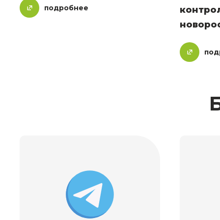
подробнее
контро
новоро
под