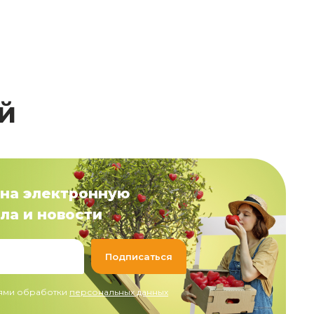
й
на электронную
ла и новости
иями обработки
персональных данных