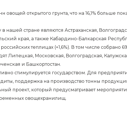
 овощей открытого грунта, что на 16,1% больше пока
нашей стране являются Астраханская, Волгоградска
льский края, а также Кабардино-Балкарская Республ
российских теплицах (+1,6%). В том числе собрано 697,
дят Липецкая, Московская, Волгоградская, Калужск
еченская и Башкортостан.
тивно стимулируется государством. Для предприятий
диты, поддержка на производство тонны продукци
альный проект, который предусматривает мероприят
овременных овощехранилищ.