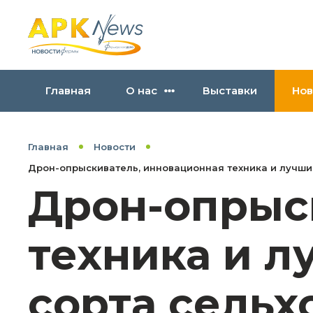
Главная
О нас
Выставки
Нов
Главная
Новости
Дрон-опрыскиватель, инновационная техника и лучши
Дрон-опрыс
техника и 
сорта сельх