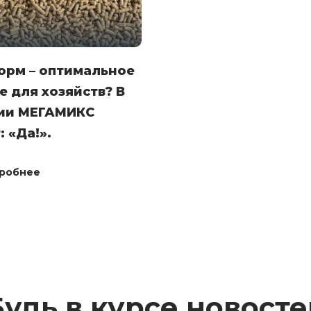
орм – оптимальное
 для хозяйств? В
ии МЕГАМИКС
: «Да!».
робнее
Будь в курсе новосте