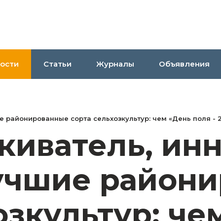
ости
Статьи
Журналы
Объявления
е районированные сорта сельхозкультур: чем «День поля -
киватель, ин
лучшие район
озкультур: че