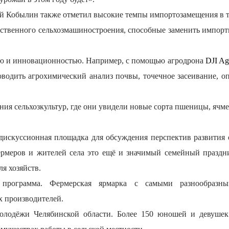
ей Кобылин также отметил высокие темпы импортозамещения в т
ественного сельхозмашиностроения, способные заменить импорт
тью и инновационностью. Например, с помощью агродрона
DJI Ag
одить агрохимический анализ почвы, точечное засеивание, опр
ия сельхозкультур, где они увидели новые сорта пшеницы, ячме
и дискуссионная площадка для обсуждения перспектив развития
ермеров и жителей села это ещё и значимый семейный праздник
я хозяйств.
 программа. Фермерская ярмарка с самыми разнообразн
 производителей.
олодёжи Челябинской области. Более 150 юношей и девушек