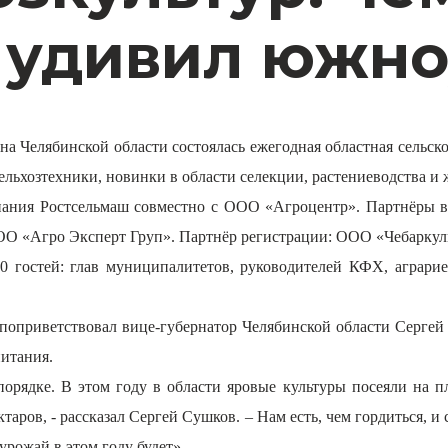
» удивил южн
на Челябинской области состоялась ежегодная областная сельск
ельхозтехники, новинки в области селекции, растениеводства и
мпания Ростсельмаш совместно с ООО «Агроцентр». Партнёры 
О «Агро Эксперт Груп».
Партнёр регистрации: ООО «Чебаркуль
 гостей: глав муниципалитетов, руководителей КФХ, аграриев
поприветствовал вице-губернатор Челябинской области Сергей 
итания.
рядке. В этом году в области яровые культуры посеяли на п
аров, - рассказал Сергей Сушков. – Нам есть, чем гордиться, и
рожай в этом году будет».