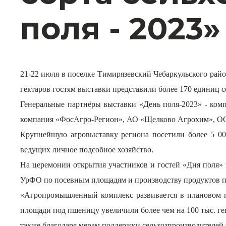
поля - 2023
21-22 июля в поселке Тимирязевский Чебаркульского райо
гектаров гостям выставки представили более 170 единиц с
Генеральные партнёры выставки «День поля-2023» - ко
компания «ФосАгро-Регион», АО «Щелково Агрохим», ОО
Крупнейшую агровыставку региона посетили более 5 000
ведущих личное подсобное хозяйство.
На церемонии открытия участников и гостей «Дня поля» 
УрФО по посевным площадям и производству продуктов п
«Агропромышленный комплекс развивается в плановом по
площади под пшеницу увеличили более чем на 100 тыс. гект
также благодаря мерам поддержки сельхозпроизводителей у