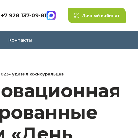
+7 928 137-09-81
Личный кабинет
Контакты
 2023» удивил южноуральцев
новационная
ированные
м «День