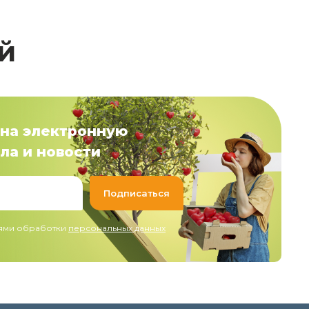
й
на электронную
ла и новости
иями обработки
персональных данных