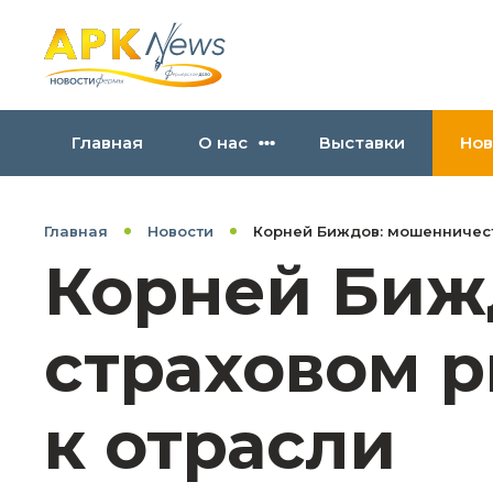
Главная
О нас
Выставки
Нов
Главная
Новости
Корней Биждов: мошенничест
Корней Биж
страховом 
к отрасли