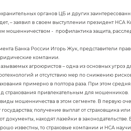
хранительных органов ЦБ и других заинтересованн
удет, – заявил в своем выступлении президент НСА
м мошенничеством - профилактика защита, расследо
мента Банка России Игорь Жук, представители пра
 юридические компании.
называемых агроюристов – одна из основных угроз д
ротехнологий и отсутствию мер по снижению рисков
ахования примерно в полтора раза. При этом средня
вид страхования привлекательным для мошенников.
иды мошенничества в этом сегменте. В первую очер
т государства; получение выплат от страховщика и
 документы, находят лазейки в законодательстве. В
хорошо известны, то страховые компании и НСА нау