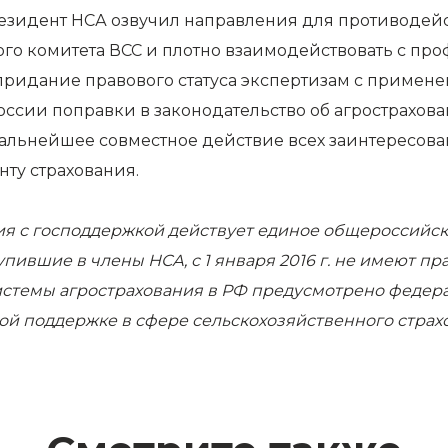
резидент НСА озвучил направления для противодей
го комитета ВСС и плотно взаимодействовать с пр
придание правового статуса экспертизам с примен
оссии поправки в законодательство об агрострахова
льнейшее совместное действие всех заинтересован
ту страхования.
ания с господдержкой действует единое общероссий
пившие в члены НСА, с 1 января 2016 г. не имеют пр
стемы агрострахования в РФ предусмотрено федерал
ой поддержке в сфере сельскохозяйственного стра