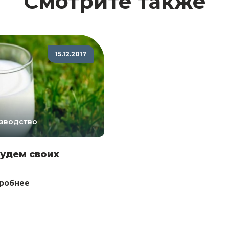
Смотрите также
15.12.2017
зводство
удем своих
робнее