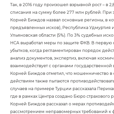
Так, в 2016 году произошел взрывной рост – в 
списания на сумму более 277 млн рублей. При 
Корней Биждов назвал основные регионы, в ко
предъявленных исков), Республика Удмуртия и 
Ульяновская области (5%). По 3% судебных иск
НСА выработал меры по защите ФКВ. В первую
убытков, когда регламентирован порядок дейс
анализ документов, экспертиз, включая косми
взаимодействует с органами государственной
Корней Биждов отметил, что мошенничество в ст
действиям также пытаются противодействовать.
случаев на примере Турции рассказала Перих
где в рамках Центра создано Бюро страхового 
Корней Биждов рассказал о мерах противодей
рассмотрением неправомерных требований к 