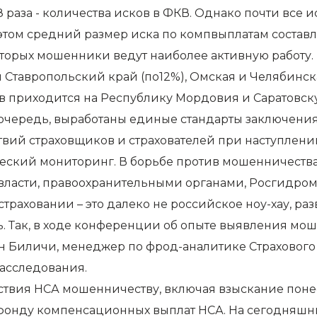
2,8 раза - количества исков в ФКВ. Однако почти вс
этом средний размер иска по компвыплатам составл
торых мошенники ведут наиболее активную работу. 
Ставропольский край (по12%), Омская и Челябинская
ов приходится на Республику Мордовия и Саратовску
 очередь, выработаны единые стандарты заключени
твий страховщиков и страхователей при наступлени
ческий мониторинг. В борьбе против мошенничества
 власти, правоохранительными органами, Росгидром
раховании – это далеко не российское ноу-хау, разв
 Так, в ходе конференции об опыте выявления моше
ан Биличи, менеджер по фрод-аналитике Страховог
расследования.
ствия НСА мошенничеству, включая взыскание понес
фонду компенсационных выплат НСА. На сегодняшн