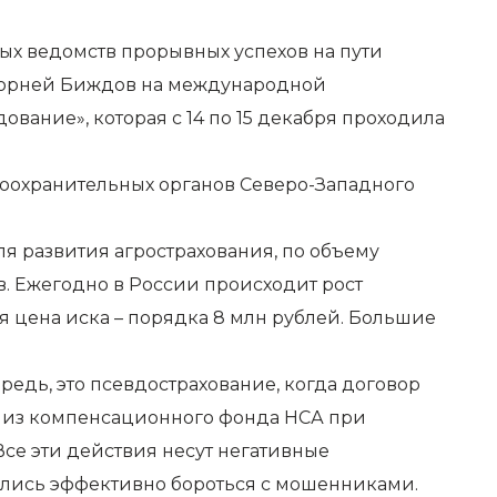
ых ведомств прорывных успехов на пути
 Корней Биждов на международной
вание», которая с 14 по 15 декабря проходила
воохранительных органов Северо-Западного
ля развития агрострахования, по объему
. Ежегодно в России происходит рост
я цена иска – порядка 8 млн рублей. Большие
едь, это псевдострахование, когда договор
ли из компенсационного фонда НСА при
се эти действия несут негативные
чились эффективно бороться с мошенниками.