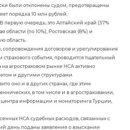
е иски были отклонены судом, предотвращены
яет порядка 10 млн рублей.
В первую очередь, это Алтайский край (37%
 области (по 10%), Ростовская (8%) и
ю область.
я, сопровождения договоров и урегулирования
и страхового события, проводится тщательный
 на агростраховом рынке НСА активно
етом и другими структурами.
ито оно и в других странах, где этим
ннических, в том числе и в агростраховании,
о центра информации и мониторинга Турции,
енных НСА судебных расходов, связанных с
ий день поданы заявления о взыскании