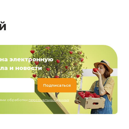
й
на электронную
ла и новости
иями обработки
персональных данных