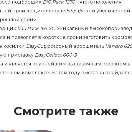
пресс-подборщик
BiG Pack 1270
пятого поколения.
ной производительности 53,5 т/ч при увеличенной н
прошлой серии.
борщик
Vari Pack 165 XC
. Уникальный высокопроизво
а и позволяет в короткие сроки заготовить кормово
ые косилки
EasyCut
, роторный ворошитель
Vendro 62
ную приставку
EasyCollect 600-3
.
 и является крупнейшим выставочным проектом в 
нном комплексе. В этом году выставка пройдет с 
Смотрите также