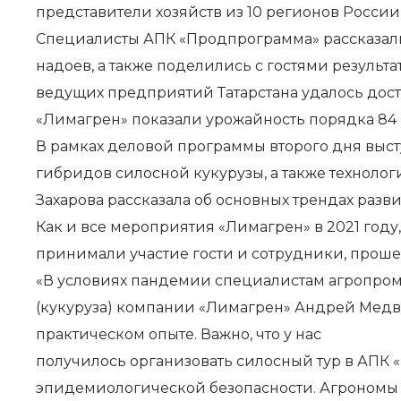
представители хозяйств из 10 регионов России,
Специалисты АПК «Продпрограмма» рассказал
надоев, а также поделились с гостями резуль
ведущих предприятий Татарстана удалось достич
«Лимагрен» показали урожайность порядка 84 ц
В рамках деловой программы второго дня выс
гибридов силосной кукурузы, а также техноло
Захарова рассказала об основных трендах разв
Как и все мероприятия «Лимагрен» в 2021 год
принимали участие гости и сотрудники, прош
«В условиях пандемии специалистам агропром
(кукуруза) компании «Лимагрен» Андрей Медве
практическом опыте. Важно, что у нас
получилось организовать силосный тур в АПК 
эпидемиологической безопасности. Агрономы и