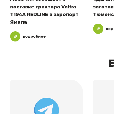
поставке трактора Valtra
заготов
T194A REDLINE в аэропорт
Тюменс
Ямала
под
подробнее