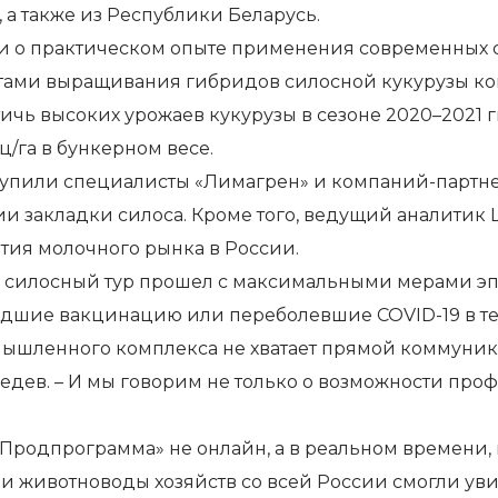
 а также из Республики Беларусь.
и о практическом опыте применения современных 
татами выращивания гибридов силосной кукурузы к
ь высоких урожаев кукурузы в сезоне 2020–2021 гг.
/га в бункерном весе.
тупили специалисты «Лимагрен» и компаний-партн
гии закладки силоса. Кроме того, ведущий аналитик
ития молочного рынка в России.
у, силосный тур прошел с максимальными мерами э
едшие вакцинацию или переболевшие COVID-19 в те
ышленного комплекса не хватает прямой коммуникац
дев. – И мы говорим не только о возможности проф
«Продпрограмма» не онлайн, а в реальном времени,
 животноводы хозяйств со всей России смогли увид