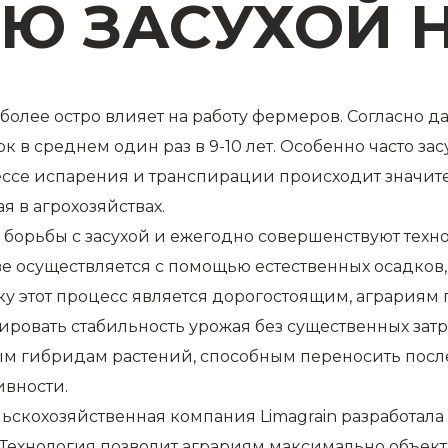
Ю ЗАСУХОЙ 
более остро влияет на работу фермеров. Согласно 
ок в среднем один раз в 9-10 лет. Особенно часто 
цессе испарения и транспирации происходит значите
я в агрохозяйствах.
борьбы с засухой и ежегодно совершенствуют тех
чве осуществляется с помощью естественных осадко
ьку этот процесс является дорогостоящим, агрария
ировать стабильность урожая без существенных зат
ым гибридам растений, способным переносить посл
ивности.
льскохозяйственная компания Limagrain разработал
Технология позволит аграриям максимально объек