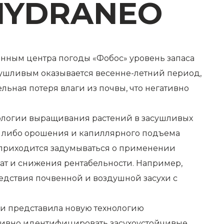
HYDRANEO
данным центра погоды «Фобос» уровень запаса
засушливым оказывается весенне-летний период,
льная потеря влаги из почвы, что негативно
нологии выращивания растений в засушливых
в, либо орошения и капиллярного подъема
м приходится задумываться о применении
рат и снижения рентабельности. Например,
едствия почвенной и воздушной засухи с
а и представила новую технологию
тивно идентифицировать засухоустойчивые