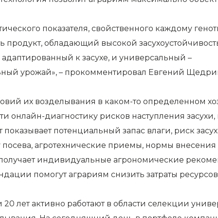
тического показателя, свойственного каждому генот
ь продукт, обладающий высокой засухоустойчивост
адаптированный к засухе, и универсальный –
ьный урожай», – прокомментировал Евгений Щедрин
вий их возделывания в каком-то определенном хозяй
и онлайн-диагностику рисков наступления засухи, 
т показывает потенциальный запас влаги, риск зас
ту посева, агротехнические приемы, нормы внесени
р получает индивидуальные агрономические реком
ендации помогут аграриям снизить затраты ресурсо
и 20 лет активно работают в области селекции унив