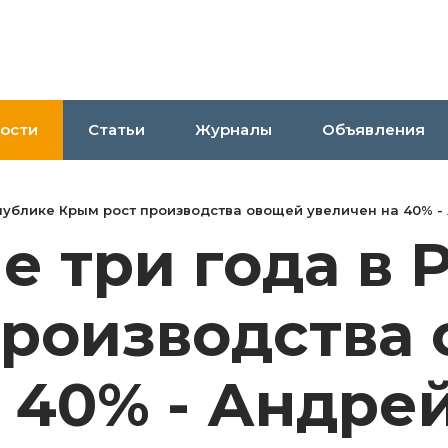
ости
Статьи
Журналы
Объявления
спублике Крым рост производства овощей увеличен на 40% 
е три года в 
производства
а 40% - Андр