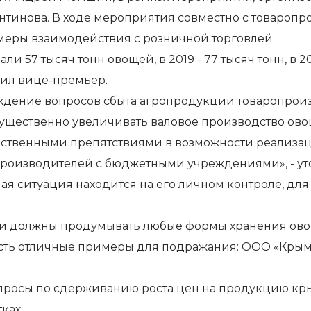
антинова. В ходе мероприятия совместно с товаро
еры взаимодействия с розничной торговлей.
и 57 тысяч тонн овощей, в 2019 - 77 тысяч тонн, в 20
етил вице-премьер.
уждение вопросов сбыта агропродукции товаропроиз
ущественно увеличивать валовое производство овощ
ущественными препятствиями в возможности реализа
производителей с бюджетными учреждениями», - уто
я ситуация находится на его личном контроле, дл
ели должны продумывать любые формы хранения ово
есть отличные примеры для подражания: ООО «Крымс
просы по сдерживанию роста цен на продукцию кр
ках.