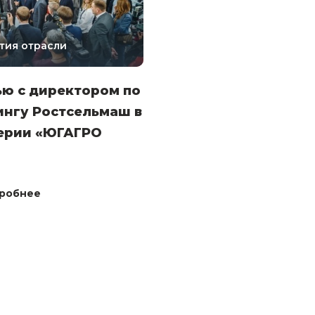
тия отрасли
ью с директором по
ингу Ростсельмаш в
ерии «ЮГАГРО
робнее