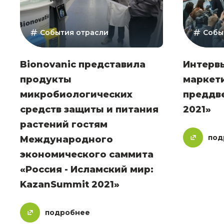
События отрасли
Собы
Bionovanic представила
Интерв
продукты
маркет
микробиологических
преддв
средств защиты и питания
2021»
растений гостям
под
Международного
экономического саммита
«Россия - Исламский мир:
KazanSummit 2021»
подробнее