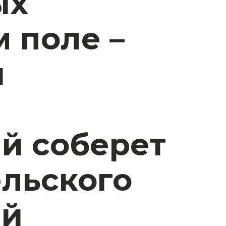
ых
 поле –
й
ый соберет
ельского
ей