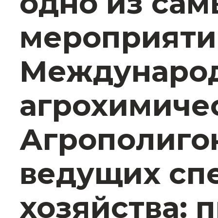
одно из са
мероприятий
Междунаро
агрохимиче
Агрополигон
ведущих сп
хозяйства: 