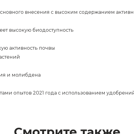
сновного внесения с высоким содержанием активног
еет высокую биодоступность
кую активность почвы
растений
лия и молибдена
атами опытов 2021 года с использованием удобрени
Смотрите также