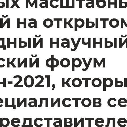
мых масштабн
 на открытом
дный научны
ский форум
-2021, котор
ециалистов с
представител