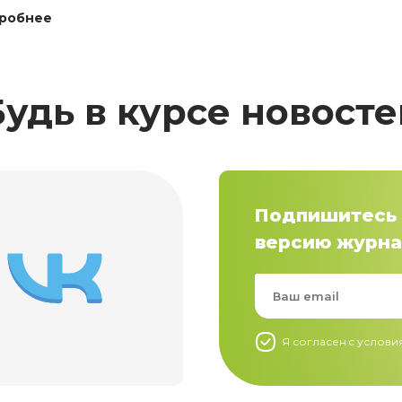
робнее
Будь в курсе новосте
Подпишитесь 
версию журна
Я согласен c услов