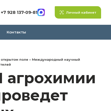
+7 928 137-09-81
Личный кабинет
Контакты
а открытом поле – Международный научный
ителей
 агрохимии
проведет