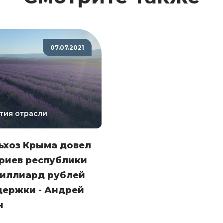
07.07.2021
тия отрасли
ьхоз Крыма довел
риев республики
миллиард рублей
держки - Андрей
н