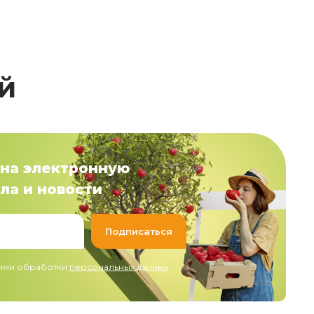
й
на электронную
ла и новости
иями обработки
персональных данных