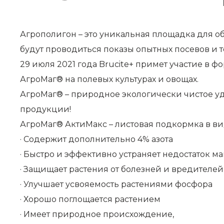
Агрополигон – это уникальная площадка для о
будут проводиться показы опытных посевов и 
29 июля 2021 года Brucite+ примет участие в
АгроМаг® на полевых культурах и овощах.
АгроМаг® – природное экологически чистое у
продукции!
АгроМаг® АктиМакс – листовая подкормка в ви
· Содержит дополнительно 4% азота
· Быстро и эффективно устраняет недостаток ма
· Защищает растения от болезней и вредителей
· Улучшает усвояемость растениями фосфора
· Хорошо поглощается растением
· Имеет природное происхождение,