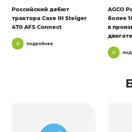
Российский дебют
AGCO P
трактора Case IH Steiger
более 1
470 AFS Connect
в произ
двигат
подробнее
под