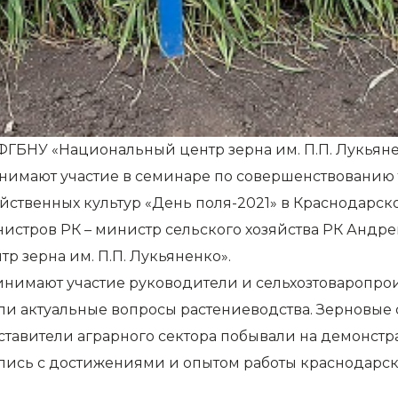
ГБНУ «Национальный центр зерна им. П.П. Лукьян
нимают участие в семинаре по совершенствованию
ственных культур «День поля-2021» в Краснодарско
нистров РК – министр сельского хозяйства РК Анд
 зерна им. П.П. Лукьяненко».
нимают участие руководители и сельхозтоваропрои
ли актуальные вопросы растениеводства. Зерновые
ставители аграрного сектора побывали на демонстр
ились с достижениями и опытом работы краснодарско