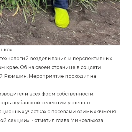
енко»
 технологий возделывания и перспективных
м крае. Об на своей странице в соцсети
рей Рюмшин. Мероприятие проходит на
зводители всех форм собственности.
 сорта кубанской селекции успешно
ационных участках с посевами озимых ячменя
й секции», - отметил глава Минсельхоза