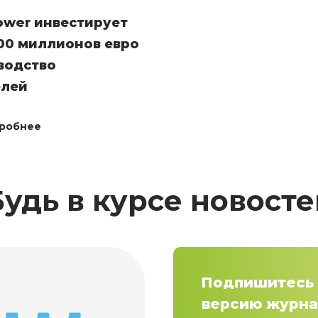
ower инвестирует
00 миллионов евро
водство
елей
робнее
Будь в курсе новосте
Подпишитесь 
версию журна