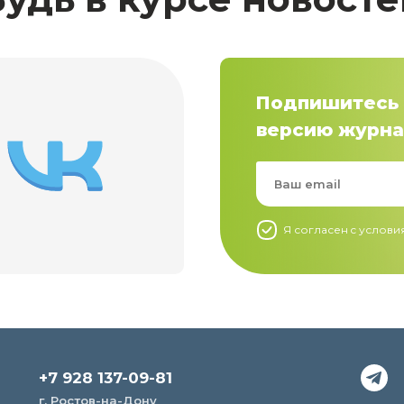
Подпишитесь 
версию журна
Я согласен c услов
+7 928 137-09-81
г. Ростов-на-Дону