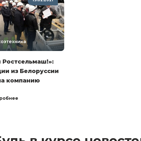
хозтехника
 Ростсельмаш!»:
ии из Белоруссии
ла компанию
робнее
Будь в курсе новосте