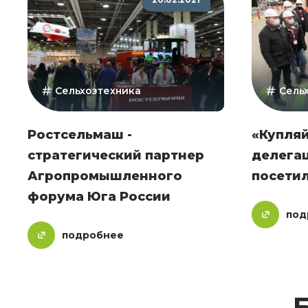
Сельхозтехника
Сель
Ростсельмаш -
«Купляй
стратегический партнер
делегац
Агропромышленного
посети
форума Юга России
под
подробнее