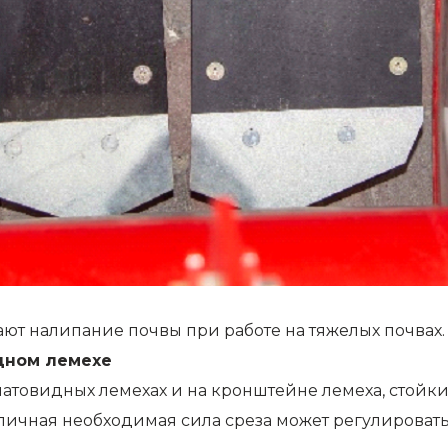
ют налипание почвы при работе на тяжелых почвах.
дном лемехе
патовидных лемехах и на кронштейне лемеха, стойк
зличная необходимая сила среза может регулирова