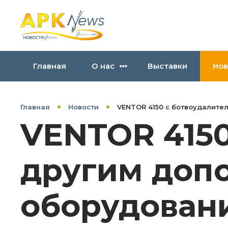
Главная
О нас
Выставки
Нов
Главная
Новости
VENTOR 4150 с ботвоудалит
VENTOR 4150
другим доп
оборудован