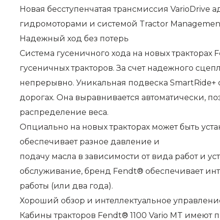
Новая бесступенчатая трансмиссия VarioDrive
гидромоторами и системой Tractor Management
Надежный ход без потерь
Система гусеничного хода на новых тракторах F
гусеничных тракторов. За счет надежного сце
непрерывно. Уникальная подвеска SmartRide+ 
дорогах. Она выравнивается автоматически, п
распределение веса.
Опциально на новых тракторах может быть уст
обеспечивает разное давление и
подачу масла в зависимости от вида работ и у
обслуживание, бренд Fendt® обеспечивает инт
работы (или два года).
Хороший обзор и интеллектуальное управлени
Кабины тракторов Fendt® 1100 Vario MT имеют