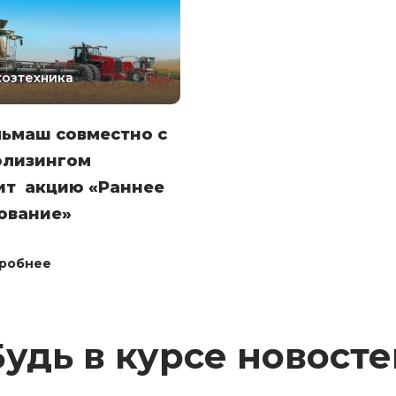
хозтехника
льмаш совместно с
олизингом
ит акцию «Раннее
ование»
робнее
Будь в курсе новосте