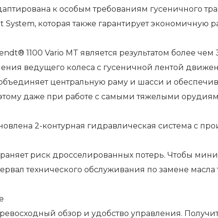
 адаптирована к особым требованиям гусеничного т
 System, которая также гарантирует экономичную р
endt® 1100 Vario MT является результатом более чем
пления ведущего колеса с гусеничной лентой движен
объединяет центральную раму и шасси и обеспечива
оэтому даже при работе с самыми тяжелыми орудиям
ановлена 2-контурная гидравлическая система с про
страняет риск дросселированных потерь. Чтобы мин
ервал технического обслуживания по замене масла
е
 превосходный обзор и удобство управления. Получ