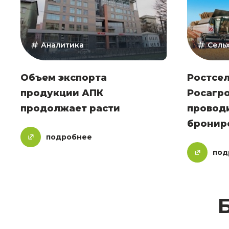
Аналитика
Сель
Объем экспорта
Ростсе
продукции АПК
Росагр
продолжает расти
провод
бронир
подробнее
под