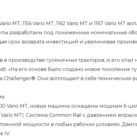
io MT, 1156 Vario MT, 1162 Vario MT и 1167 Vario MT 
нты разработаны под пониженные номинальные обор
щая срок возврата инвестиций и увеличивая произв
в производстве гусеничных тракторов, и его опыт на
t. «На его основе было создано новое поколение гу
а Challenger®. Они воплощают в себе технические р
ия
1100 Vario MT, новые машины оснащены мощным 6-
167 Vario MT). Система Common Rail с давлением впры
стоянной мощности в любых рабочих условиях. Двиг
 IV.