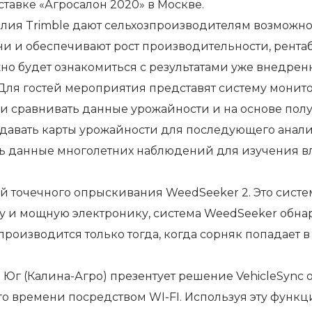
авке «Агросалон 2020» в Москве.
ия Trimble дают сельхозпроизводителям возможно
и и обеспечивают рост производительности, рентаб
но будет ознакомиться с результатами уже внедрен
 Для гостей мероприятия представят систему монито
 и сравнивать данные урожайности и на основе пол
здавать карты урожайности для последующего анал
ь данные многолетних наблюдений для изучения в
ой точечного опрыскивания WeedSeeker 2. Это сист
у и мощную электронику, система WeedSeeker обна
изводится только тогда, когда сорняк попадает в п
Юг (Калина-Агро) презентует решение VehicleSync о
 времени посредством WI-FI. Используя эту функц