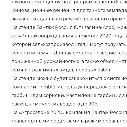
точного земледелия на агропромышленной выст
Инновационные решения для точного земледел
актуальных данных в режиме реального времен
На стенде Вантаж Россия Юг (Калина-Агро) мож
хозяйствах оборудования в течение 2020 года.
которой сельхозпроизводители могут получать
селекции семян. Данная система позволяет со
пониженной урожайностью, а также объединят
семян и различных видов полевых работ.
На стенде можно будет ознакомиться с систем
компании Trimble. Используя передовую оптик
гербицидам сорняки. Распыление гербицида про
расход химических веществ до 90%.
На «Агросалоне 2020» компания Вантаж Россия 
транспортными средствами в режиме реального