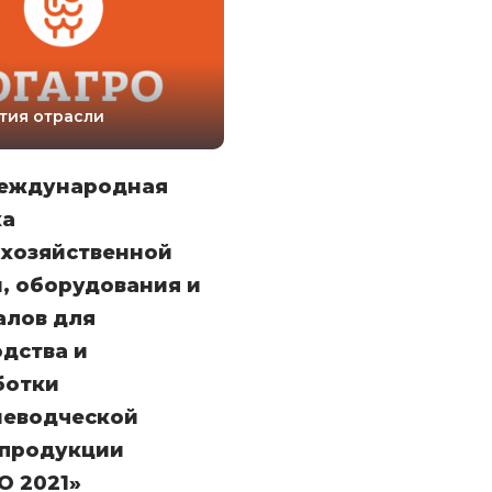
тия отрасли
Международная
ка
охозяйственной
, оборудования и
алов для
дства и
ботки
иеводческой
зпродукции
О 2021»