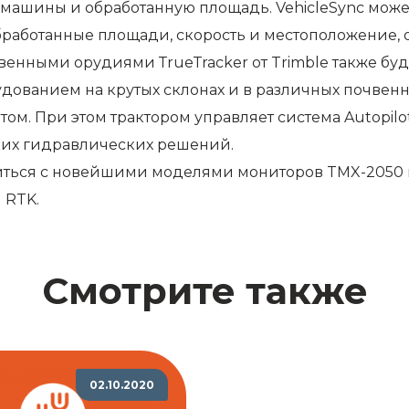
 машины и обработанную площадь. VehicleSync мож
работанные площади, скорость и местоположение, ос
енными орудиями ТrueТracker от Trimble также буд
удованием на крутых склонах и в различных почвен
ом. При этом трактором управляет система Autopilot
ких гидравлических решений.
миться с новейшими моделями мониторов TMX-2050 и
 RTK.
Смотрите также
02.10.2020