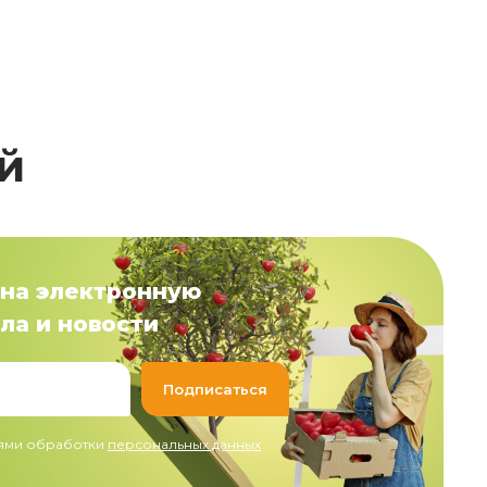
й
на электронную
ла и новости
иями обработки
персональных данных