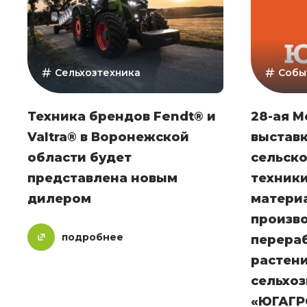
Сельхозтехника
Собы
Техника брендов Fendt® и
28-ая 
Valtra® в Воронежской
выстав
области будет
сельск
представлена новым
техники
дилером
матери
произво
подробнее
перера
растен
сельхо
«ЮГАГР