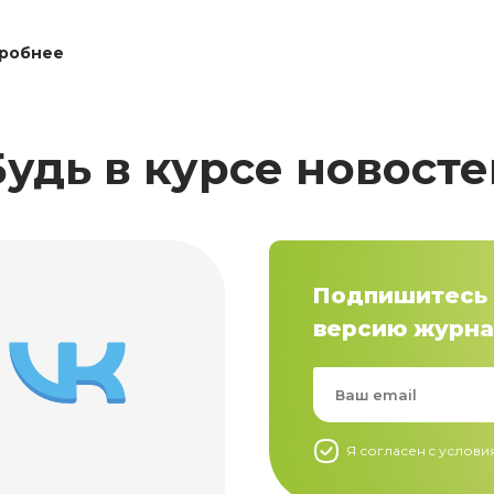
робнее
Будь в курсе новосте
Подпишитесь 
версию журна
Я согласен c услов