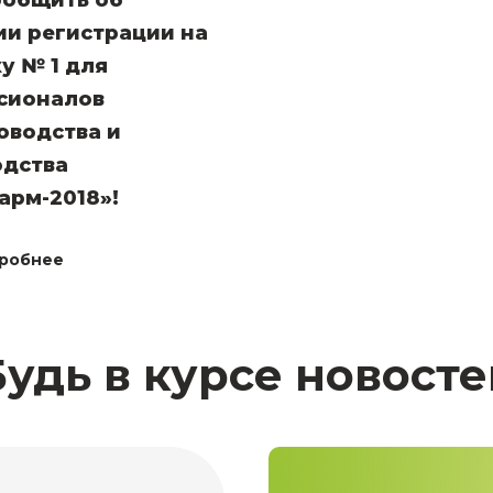
ообщить об
ии регистрации на
у № 1 для
сионалов
оводства и
одства
арм-2018»!
робнее
Будь в курсе новосте