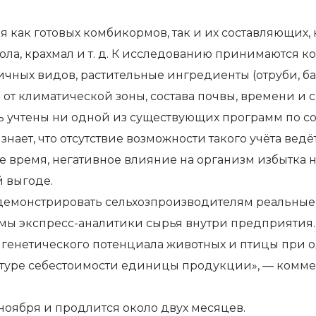
 как готовых комбикормов, так и их составляющих, н
 зола, крахмал и т. д. К исследованию принимаются 
чных видов, растительные ингредиенты (отруби, ба
ти от климатической зоны, состава почвы, времени и
ть учтены ни одной из существующих программ по с
ает, что отсутствие возможности такого учёта вед
е время, негативное влияние на организм избытка 
й выгоде.
демонстрировать сельхозпроизводителям реальные
мы экспресс-аналитики сырья внутри предприятия.
 генетического потенциала животных и птицы при 
руктуре себестоимости единицы продукции», — комм
ноября и продлится около двух месяцев.