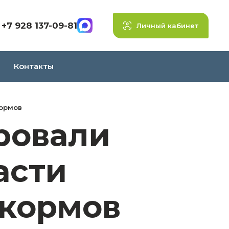
+7 928 137-09-81
Личный кабинет
Контакты
кормов
ровали
асти
икормов