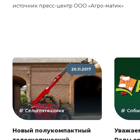
источник
пресс-центр ООО «Агро-матик»
20.11.2017
Сельхозтехника
Собы
Новый полукомпактный
Уважае