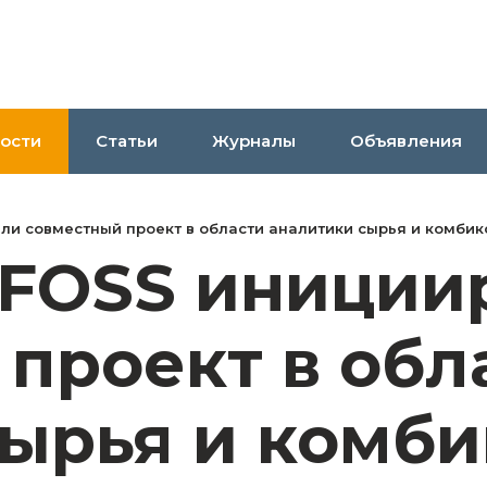
ости
Статьи
Журналы
Объявления
ли совместный проект в области аналитики сырья и комби
 FOSS иниции
проект в обл
сырья и комб