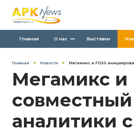
Главная
О нас
Выставки
Нов
Главная
Новости
Мегамикс и FOSS инициирова
Мегамикс и
совместный 
аналитики 