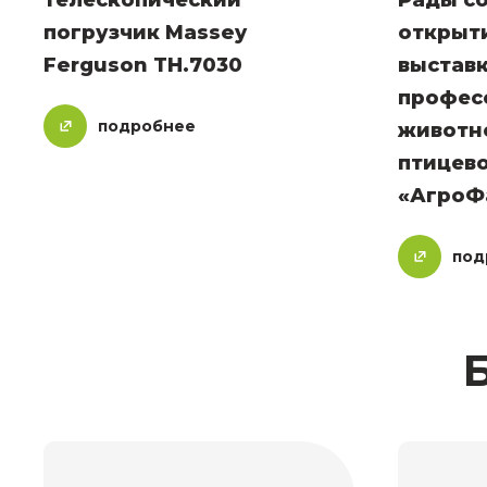
телескопический
Рады с
погрузчик Massey
открыт
Ferguson TH.7030
выставк
профес
подробнее
животн
птицев
«АгроФ
под