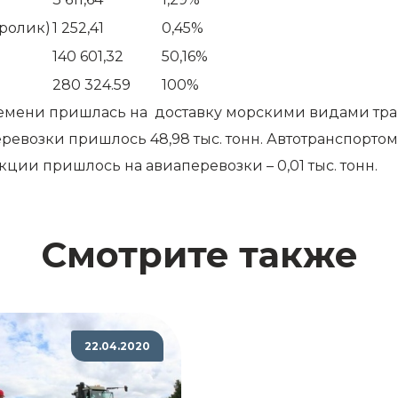
кролик)
1 252,41
0,45%
140 601,32
50,16%
280 324.59
100%
емени пришлась на доставку морскими видами трансп
озки пришлось 48,98 тыс. тонн. Автотранспортом в
ции пришлось на авиаперевозки – 0,01 тыс. тонн.
Смотрите также
22.04.2020