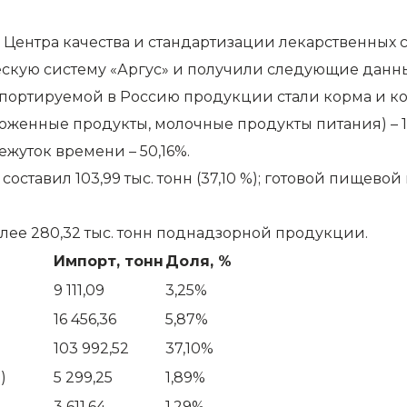
Центра качества и стандартизации лекарственных 
кую систему «Аргус» и получили следующие данн
мпортируемой в Россию продукции стали корма и ко
енные продукты, молочные продукты питания) – 140,
жуток времени – 50,16%.
авил 103,99 тыс. тонн (37,10 %); готовой пищевой 
лее 280,32 тыс. тонн поднадзорной продукции.
Импорт, тонн
Доля, %
9 111,09
3,25%
16 456,36
5,87%
103 992,52
37,10%
)
5 299,25
1,89%
3 611,64
1,29%