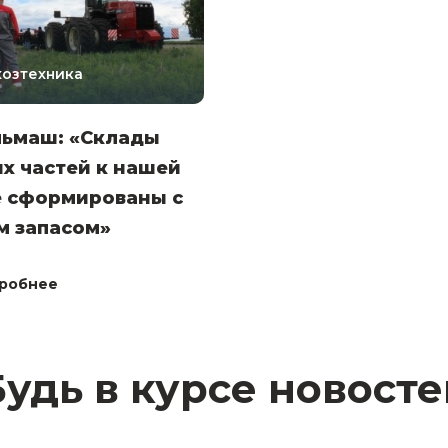
хозтехника
льмаш: «Склады
х частей к нашей
е сформированы с
м запасом»
робнее
Будь в курсе новосте