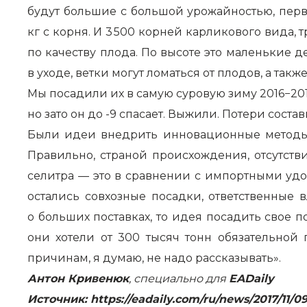
будут большие с большой урожайностью, первы
кг с корня. И 3 500 корней карликового вида, 
по качеству плода. По высоте это маленькие 
в уходе, ветки могут ломаться от плодов, а так
Мы посадили их в самую суровую зиму 2016−201
но зато он до -9 спасает. Выжили. Потери сост
Были идеи внедрить инновационные методы,
Правильно, страной происхождения, отсутс
селитра — это в сравнении с импортными удо
остались совхозные посадки, ответственные
о больших поставках, то идея посадить свое п
они хотели от 300 тысяч тонн обязательной 
причинам, я думаю, не надо рассказывать».
Антон Кривенюк
, специально для
EADaily
Источник:
https://eadaily.com/ru/news/2017/11