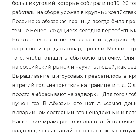
больших угодий, которые собирали по 10−20 
работали на сборе урожая в крупных хозяйства
Российско-абхазская граница всегда была пр
тем не менее, кажущиеся сегодня первобытным
Но отрасль так и не выросла в индустрию. В
на рынке и продать товар, прошли. Мелкие п
того, чтобы отладить сбытовую цепочку. О
на российский рынок и научить людей, как ре
Выращивание цитрусовых превратилось в кра
в третий год «непонятки» на границе и т. д. 
просто выбрасывают на задворки. Для того ч
нужен газ. В Абхазии его нет. А «самая де
в аварийном состоянии, это ненадежный и всл
Нашествие мраморного клопа в этой цепочке 
владельцев плантаций в очень сложную ситуац