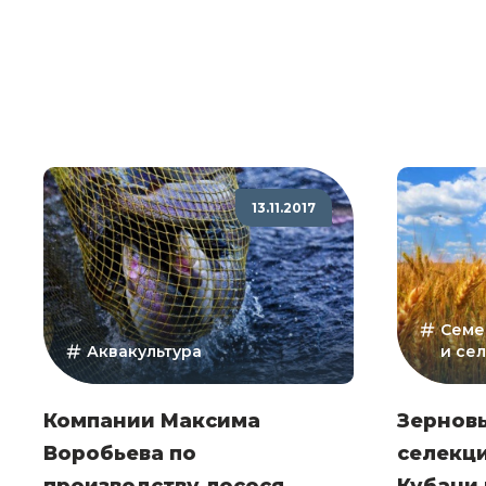
13.11.2017
Семе
Аквакультура
и се
Компании Максима
Зернов
Воробьева по
селекц