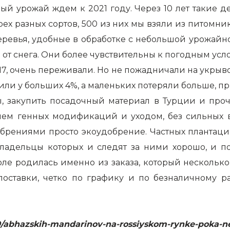
й урожай ждем к 2021 году. Через 10 лет такие де
трех разных сортов, 500 из них мы взяли из питомни
деревья, удобные в обработке с небольшой урожайно
же от снега. Они более чувствительны к погодным усл
7, очень переживали. Но не пожадничали на укрыво
авили у больших 4%, а маленьких потеряли больше, 
 закупить посадочный материал в Турции и проче
твием генных модификаций и уходом, без сильных
брениями просто экоудобрение. Частных плантаци
 владельцы которых и следят за ними хорошо, и п
оле родилась именно из заказа, который несколько
поставки, четко по графику и по безналичному р
/09/abhazskih-mandarinov-na-rossiyskom-rynke-poka-n