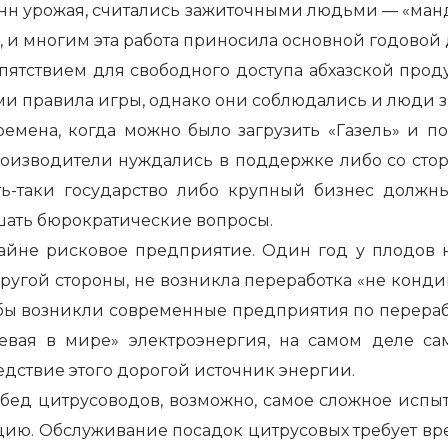
тонн урожая, считались зажиточными людьми — «ман
х, и многим эта работа приносила основной годовой 
епятствием для свободного доступа абхазской прод
и правила игры, однако они соблюдались и люди зн
ремена, когда можно было загрузить «Газель» и п
роизводители нуждались в поддержке либо со сторо
пять-таки государство либо крупный бизнес долж
шать бюрократические вопросы.
йне рисковое предприятие. Один год у плодов н
С другой стороны, не возникла переработка «не кон
тобы возникли современные предприятия по перера
шевая в мире» электроэнергия, на самом деле с
едствие этого дорогой источник энергии.
бед цитрусоводов, возможно, самое сложное испыта
ию. Обслуживание посадок цитрусовых требует врем