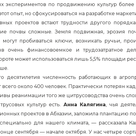
ых экспериментов по продвижению культур более
от опыт, но сфокусироваться на разработке маркет
ных проектов встают трудности другого порядка
кие почвы сложные. Земля подвижная, эрозия поч
 могут пробиваться ключи, возникать ручьи, про
очв очень финансовоемкое и трудозатратное де
бороте может использоваться лишь 5,5% площади ре
ше.
о десятилетия численность работающих в агроп
т всего около 400 человек. Практически потерян кад
тивы реанимации того же цитрусоводства очень сл
русовых культур есть.
Анна Калягина
, чья деят
онных проектов в Абхазии, заложила плантацию поч
специально для нашего климата, — рассказала Ка
нце сентября — начале октября. У нас четыре сорта