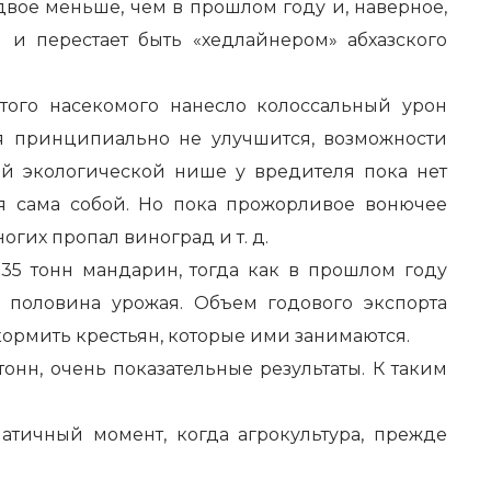
вое меньше, чем в прошлом году и, наверное,
 и перестает быть «хедлайнером» абхазского
того насекомого нанесло колоссальный урон
ия принципиально не улучшится, возможности
ой экологической нише у вредителя пока нет
ся сама собой. Но пока прожорливое вонючее
гих пропал виноград и т. д.
 35 тонн мандарин, тогда как в прошлом году
 половина урожая. Объем годового экспорта
кормить крестьян, которые ими занимаются.
онн, очень показательные результаты. К таким
атичный момент, когда агрокультура, прежде