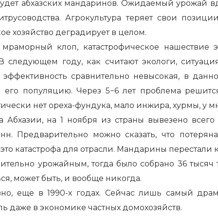
 будет абхазских мандаринов. Ожидаемый урожай вд
трусоводства. Агрокультура теряет свои позиции
кое хозяйство деградирует в целом.
 мраморный клоп, катастрофическое нашествие э
. В следующем году, как считают экологи, ситуац
 эффективность сравнительно невысокая, в данн
и его популяцию. Через 5−6 лет проблема решит
чески нет ореха-фундука, мало инжира, хурмы, у мно
 Абхазии, на 1 ноября из страны вывезено всего
нн. Предварительно можно сказать, что потеряна
 это катастрофа для отрасли. Мандарины перестали 
ительно урожайным, тогда было собрано 36 тысяч т
ся, может быть, и вообще никогда.
но, еще в 1990-х годах. Сейчас лишь самый драм
ль даже в экономике частных домохозяйств.