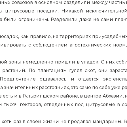
пных совхозов в основном разделили между частны
ны цитрусовые посадки. Никакой исключительной 
 были ограничены. Разделили даже не сами плантац
 посадок, как правило, на территориях приусадебны
ивировать с соблюдением агротехнических норм,
лой зоны немедленно пришли в упадок. С них соб
растений. По плантациям гулял скот, они зараст
Предпочтение отдавалось и отдается экстенс
значительных расстояниях, это само по себе уже р
 есть и в Гульрипшском районе, в центре Абхазии,
ти тысяч гектаров, отведенных под цитрусовые в со
бы хоть раз в своей жизни не продавал мандарины.