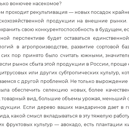
лько вонючее насекомое?
ем проходит рекультивация — новых посадок крайне
ьскохозяйственной продукции на внешние рынки.
охранить свою конкурентоспособность в будущем, ес
ной перспективе будет оставаться единственно
логий в агропроизводстве, развитие сортовой б
 сих пор принято было считать южными, значитель
 если рынок сбыта этой продукции в России, проще 
итрусовых или других субтропических культур, кот
ваемся с другой проблемой. Не только вырождение к
была обеспечить селекцию новых, более качествен
, товарный вид, большие объемы урожая, меньший 
одукции. Если дерево ваших мандаринов дает в го
ида, какой смысл вкладываться в эту тяжелую работ
их фруктовых культур — авокадо, есть плантации 