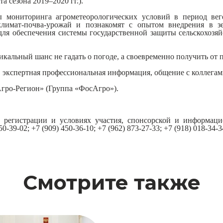
а сезона 2019
–
2020 гг.).
 мониторинга агрометеорологических условий в период ве
имат-почва-урожай и познакомят с опытом внедрения в з
 для обеспечения системы государственной защиты сельскохозя
кальный шанс не гадать о погоде, а своевременно получить о
, экспертная профессиональная информация, общение с коллегам
гро-Регион» (Группа «ФосАгро»).
 регистрации и условиях участия, спонсорской и информац
50-39-02; +7
(
909
)
450-36-10; +7
(
962
)
873-27-33; +7
(
918
)
018-34-
Смотрите также