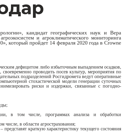
нодар
рологии», кандидат географических наук и Вера
агроэкосистем и агроклиматического мониторинга
», который пройдет 14 февраля 2020 года в Crowne
фическим дефицитом либо избыточным выпадением осадков,
, своевременно проводить посев культур, мероприятия по
дательных подразделений Росгидромета ведут оперативные
мпьютерной стохастической модели генерации суточных
нимизировать риски и издержки, связанные с погодно-
еды;
кции, в том числе, программах анализа и обработки
м числе, в области агрострахования;
р
–
представят краткую характеристику текущего состояния