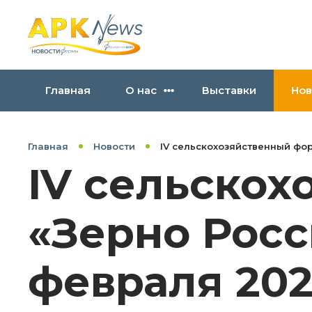
Главная
О нас
Выставки
Нов
Главная
Новости
IV сельскохозяйственный фор
IV сельско
«Зерно Росс
февраля 202