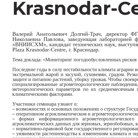
Krasnodar-Ce
Валерий Анатольевич Долгий-Трач, директор ФГ
Николаевна Павлова, заведующая лабораторией ф
«ВНИИСХМ», кандидат технических наук, выступят 
Plaza Krasnodar-Centre, г. Краснодар.
Тема доклада: «Мониторинг погодообусловленных рисков 
Последние годы в силу нестабильности климата аграрии 
экстремальной жарой и засухой, суховеями, градом. Рез
защите и питанию растений, уборку урожая. Чтобы своев
специализированные агрометеорологические наблюдени
метеорологических параметров по их среднемесячным 
климатическими факторами.
Участники семинара узнают о:
–
возможностях и основных положениях о структуре Госу
–
оперативном агроклиматическом и агрометеорологическ
–
формах информационного агрометеорологического 
агроклиматических данных для зерновых, зернобобовых, ку
–
нормативно-правовой базе государственного регулирован
–
уязвимости растениеводства к изменениям климата и о