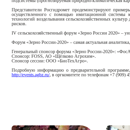
подсистемы (прогнозируемая природно-климатическая карт
Представители Росгидромет продемонстрируют примеры
осуществленного с помощью имитационной системы кл
технологий возделывания сельскохозяйственных культур
рисков.
IV сельскохозяйственный форум «Зерно России 2020»
–
уни
Форум
«Зерно России-2020»
–
самая актуальная аналитика
Генеральный спонсор форума «Зерно России-2020»: «ФосА
Спонсор: FOSS, АО «Щёлково Агрохим».
Спонсор сессии: ООО «БиоТехАгро».
Подробную информацию о предварительной программе,
http://events.agbz.ru/
, в оргкомитете
по телефонам
+7
(
909
)
4