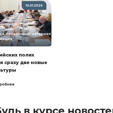
10.01.2020
на, посадочный материал
лекция
ийских полях
я сразу две новые
льтуры
робнее
Будь в курсе новосте