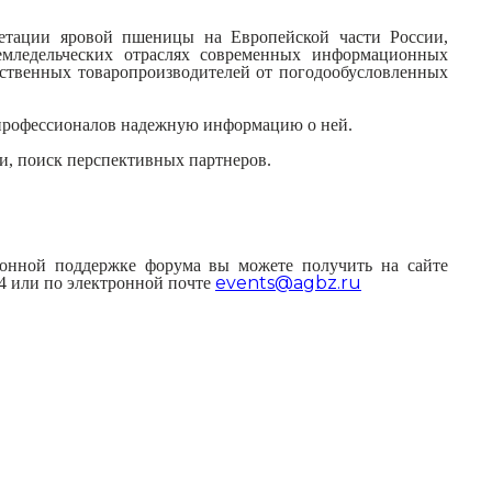
гетации яровой пшеницы на Европейской части России,
емледельческих отраслях современных информационных
йственных товаропроизводителей от погодообусловленных
т профессионалов надежную информацию о ней.
и, поиск перспективных партнеров.
ионной поддержке
ф
орума вы можете получить на сайте
events@agbz.ru
34 или по электронной почте