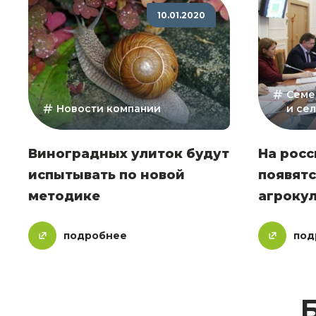
10.01.2020
Семе
Новости компании
и се
Виноградных улиток будут
На росс
испытывать по новой
появятс
методике
агроку
подробнее
под