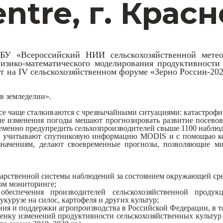
ntre, г. Крас
БУ «Всероссийский НИИ сельскохозяйственной метео
изико-математического моделирования продуктивности 
на IV сельскохозяйственном форуме «Зерно России-2020
в земледелии».
все чаще сталкиваются с чрезвычайными ситуациями: катастро
кие изменения погоды мешают прогнозировать развитие посевов
ременно предупредить сельхозпроизводителей свыше 1100 наблю
я, учитывают спутниковую информацию MODIS и с помощью ко
значениям, делают своевременные прогнозы, позволяющие ми
дарственной системы наблюдений за состоянием окружающей ср
ом мониторинге;
обеспечения производителей сельскохозяйственной проду
курузе на силос, картофеля и других культур;
ия и поддержки агропроизводства в Российской Федерации, в то
ценку изменений продуктивности сельскохозяйственных культу