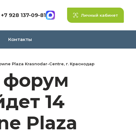
+7 928 137-09-81
Личный кабинет
Контакты
wne Plaza Krasnodar-Centre, г. Краснодар
й форум
дет 14
ne Plaza