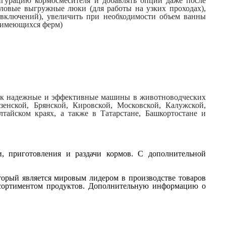
игурацию кормосмесителя и добавлять опции даже после
ловые выгружные люки (для работы на узких проходах),
 включений), увеличить при необходимости объем ванны
и имеющихся ферм)
как надежные и эффективные машины в животноводческих
зенской, Брянской, Кировской, Московской, Калужской,
лтайском краях, а также в Татарстане, Башкортостане и
ки, приготовления и раздачи кормов. С дополнительной
который является мировым лидером в производстве товаров
ссортиментом продуктов. Дополнительную информацию о