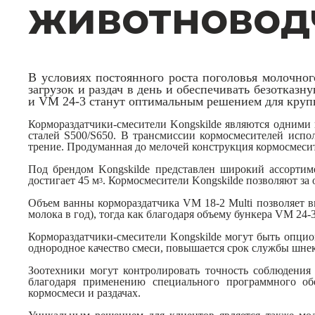
животновод
В условиях постоянного роста поголовья молочно
загрузок и раздач в день и обеспечивать безотказ
и
VM
24-3 станут оптимальным решением для круп
Кормораздатчики-смесители
Kongskilde
являются одними и
сталей
S
500/
S
650. В трансмиссии кормосмесителей исп
трение. Продуманная до мелочей конструкция кормосмес
Под брендом Kongskilde представлен широкий ассортим
достигает 45 м
. Кормосмесители Kongskilde позволяют за 
3
Объем ванны кормораздатчика VM 18-2 Multi позволяет в
молока в год), тогда как благодаря объему бункера VM 24
Кормораздатчики-смесители Kongskilde могут быть опц
однородное качество смеси, повышается срок службы шнек
Зоотехники могут контролировать точность соблюдения 
благодаря применению специального программного об
кормосмеси и раздачах.