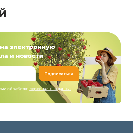
й
на электронную
ла и новости
иями обработки
персональных данных