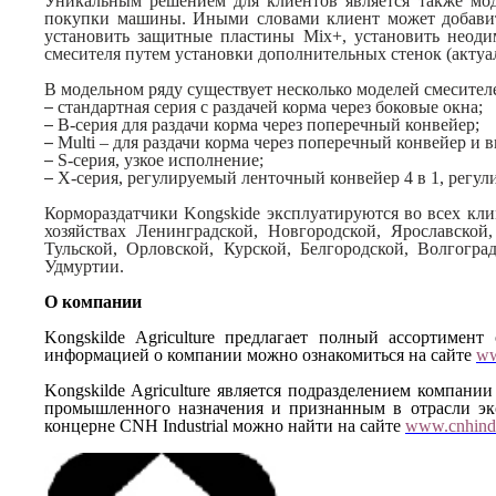
Уникальным решением для клиентов является также мод
покупки машины. Иными словами клиент может добавить
установить защитные пластины
Mix
+, установить неод
смесителя путем установки дополнительных стенок (акт
В модельном ряду существует несколько моделей смесител
–
стандартная серия с раздачей корма через боковые окна;
–
B-серия для раздачи корма через поперечный конвейер;
–
M
ulti
– для раздачи корма через поперечный конвейер и 
–
S-
серия, узкое исполнение;
–
X-серия, регулируемый ленточный конвейер 4 в 1, регул
Кормораздатчики
Kongskide
эксплуатируются во всех кли
хозяйствах Ленинградской, Новгородской, Ярославской
Тульской, Орловской, Курской, Белгородской, Волгогра
Удмуртии.
О компании
Kongskilde Agriculture предлагает полный ассортимен
информацией о компании можно ознакомиться на сайте
ww
Kongskilde Agriculture является подразделением компани
промышленного назначения и признанным в отрасли эк
концерне CNH Industrial можно найти на сайте
www.cnhindu