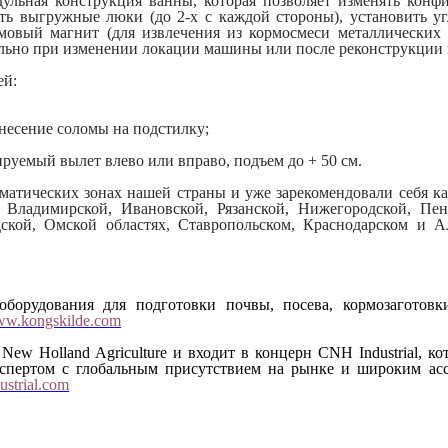
ульная конструкция ванны, которая позволяет изменять конф
 выгружные люки (до 2-х с каждой стороны), установить уг
имовый магнит (для извлечения из кормосмеси металлических
уально при изменении локации машины или после реконструкци
ей:
внесение соломы на подстилку;
ируемый вылет влево или вправо, подъем до + 50 см.
матических зонах нашей страны и уже зарекомендовали себя 
, Владимирской, Ивановской, Рязанской, Нижегородской, Пен
дской, Омской областях, Ставропольском, Краснодарском и А
т оборудования для подготовки почвы, посева, кормозаготов
w.kongskilde.com
и New Holland Agriculture и входит в концерн CNH Industrial, 
спертом с глобальным присутствием на рынке и широким а
strial.com