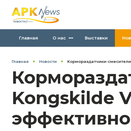
Главная
О нас
Выставки
Нов
Главная
Новости
Кормораздатчики-смесители K
Корморазда
Kongskilde V
эффективно