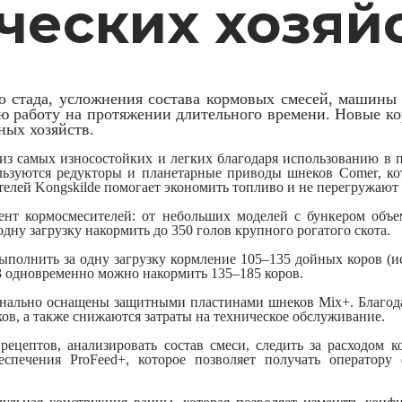
ческих хозяй
го стада, усложнения состава кормовых смесей, машины
ную работу на протяжении длительного времени. Новые к
ных хозяйств.
з самых износостойких и легких благодаря использованию в 
ользуются редукторы и планетарные приводы шнеков
Comer
, к
ителей
Kongskilde
помогает экономить топливо и не перегружают 
ент кормосмесителей: от небольших моделей с бункером объе
одну загрузку накормить до 350 голов крупного рогатого скота.
ыполнить за одну загрузку кормление 105–135 дойных коров (ис
-3 одновременно можно накормить 135–185 коров.
ионально оснащены защитными пластинами шнеков
Mix
+. Благо
ов, а также снижаются затраты на техническое обслуживание.
рецептов, анализировать состав смеси, следить за расходом к
еспечения ProFeed+, которое позволяет получать оператор