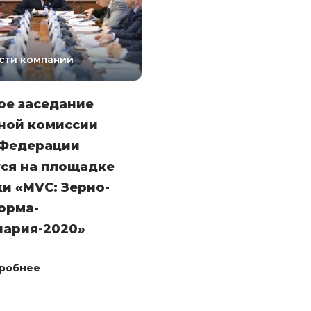
сти компании
ое заседание
ной комиссии
 Федерации
тся на площадке
и «MVC: Зерно-
орма-
нария-2020»
робнее