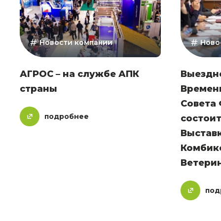
Новости компании
Ново
АГРОС – на службе АПК
Выездн
страны
Времен
Совета
подробнее
состои
Выставк
Комбик
Ветери
под