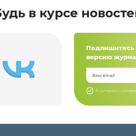
Будь в курсе новосте
Подпишитесь 
версию журна
Я согласен c услов