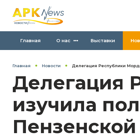
Главная
О нас
Выставки
Нов
Главная
Новости
Делегация Республики Мордо
Делегация 
изучила по
Пензенской 