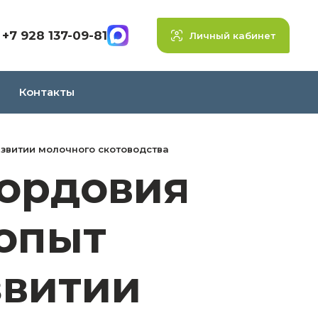
+7 928 137-09-81
Личный кабинет
Контакты
звитии молочного скотоводства
ордовия
опыт
звитии