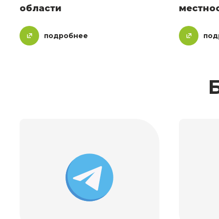
области
местно
подробнее
под