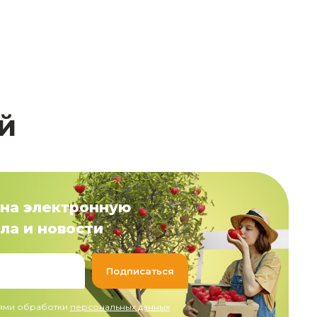
й
на электронную
ла и новости
иями обработки
персональных данных