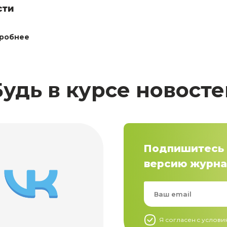
сти
робнее
Будь в курсе новосте
Подпишитесь 
версию журна
Я согласен c услов