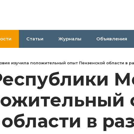
ости
Статьи
Журналы
Объявления
вия изучила положительный опыт Пензенской области в ра
Республики М
ложительный 
области в ра