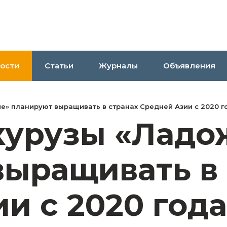
ости
Статьи
Журналы
Объявления
е» планируют выращивать в странах Средней Азии с 2020 г
курузы «Ладо
выращивать в 
и с 2020 года