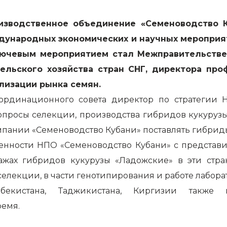
роизводственное объединение «Семеноводство 
ждународных экономических и научных мероприя
ключевым мероприятием стал Межправительств
ельского хозяйства стран СНГ, директора пр
лизации рынка семян.
ординационного совета директор по стратегии
опросы селекции, производства гибридов кукуруз
омпании «Семеноводство Кубани» поставлять гибрид
ренности НПО «Семеноводство Кубани» с представи
ажах гибридов кукурузы «Ладожские» в эти стран
елекции, в части генотипирования и работе лабор
бекистана, Таджикистана, Киргизии также
ремя.