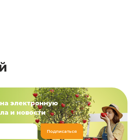
й
на электронную
ла и новости