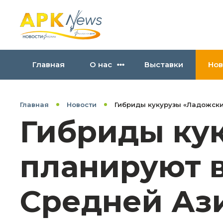
Главная
О нас
Выставки
Нов
Главная
Новости
Гибриды кукурузы «Ладожски
Гибриды ку
планируют 
Средней Ази