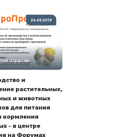
24.05.2019
тия отрасли
одство и
ение растительных,
ных и животных
ов для питания
и кормления
х – в центре
ия на Форумах