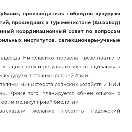
Кубани», производитель гибридов кукурузы
тий, прошедших в Туркменистане (Ашхабад)
енный координационный совет по вопросам
офильных институтов, селекционеры-ученые
 Надежда Николаенко провела презентацию о
ы «Ладожские» и результаты их выращивания в
ы кукурузы в страны Средней Азии.
телями министерств сельских хозяйств и НИИ
ы. Кроме того, планируется обмен опытом с
атории молекулярной биологии.
 высказали желание посетить Ладожский