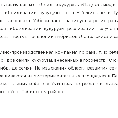
пытания наших гибридов кукурузы «Ладожские», и 
 гибридизации кукурузы, то в Узбекистане и Т
ьных этапах в Узбекистане планируется регистраци
ов гибридизации кукурузы, реализации полученны
ованность в появлении гибридов «Ладожские» и оз
учно-производственная компания по развитию сел
ибридов семян кукурузы, внесенных в госреестр. Кл
гибрида семян. На изыскания области развития сем
ращиваются на экспериментальных площадках в Бело
е испытания в Анголу. Учитывая потребности рынка
го в Усть-Лабинском районе.