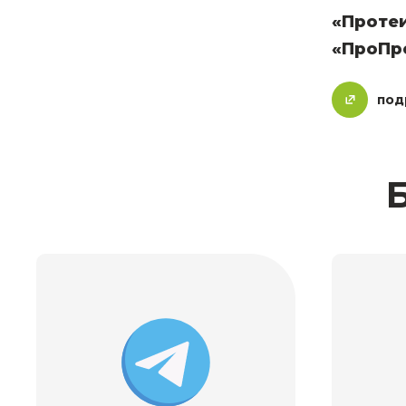
«Протеи
«ПроПр
под