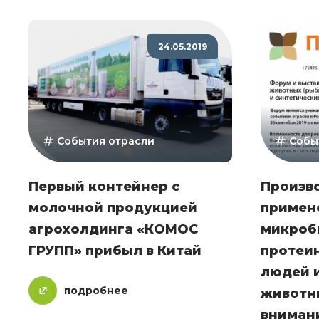
24.05.2019
События отрасли
Собы
Первый контейнер с
Произв
молочной продукцией
примен
агрохолдинга «КОМОС
микроб
ГРУПП» прибыл в Китай
протеин
людей 
подробнее
животны
вниман