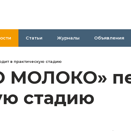
ости
Статьи
Журналы
Объявления
одит в практическую стадию
O МОЛОКО» пе
ую стадию