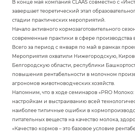
В конце мая компания CLAAS совместно с «Ин
завершает теоретический этап образовательног
стадии практических мероприятий.
Начало активного кормозаготовительного сезо
современные практики в сфере производства 
Всего за период с января по май в рамках про
Мероприятия охватили Нижегородскую, Кировс
Белгородскую области, республики Башкортоста
повышения рентабельности в молочном произв
агрономов животноводческих хозяйств.
Напомним, что в ходе семинаров «PRO Молоко:
настройкам и выстраиванию всей технологиче
наиболее типичные ошибки в кормопроизводст
питательных веществ на качество молока, здор
«Качество кормов – это базовое условие рента