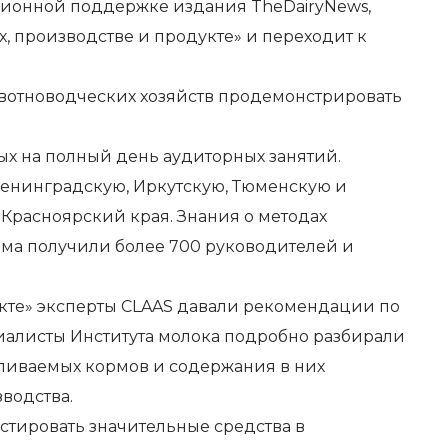
ационной поддержке издания TheDairyNews,
, производстве и продукте» и переходит к
ивотноводческих хозяйств продемонстрировать
ных на полный день аудиторных занятий.
Ленинградскую, Иркутскую, Тюменскую и
 Красноярский края. Знания о методах
рма получили более 700 руководителей и
укте» эксперты CLAAS давали рекомендации по
иалисты Института молока подробно разбирали
вливаемых кормов и содержания в них
водства.
естировать значительные средства в