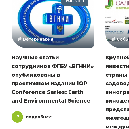
17.05.2019
Ветеринария
Собы
Научные статьи
Крупне
сотрудников ФГБУ «ВГНКИ»
инвест
опубликованы в
страны 
престижном издании IOP
садовод
Conference Series: Earth
виногра
and Environmental Science
виноде
предст
подробнее
ежегод
междун