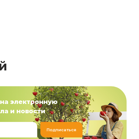
й
на электронную
ла и новости