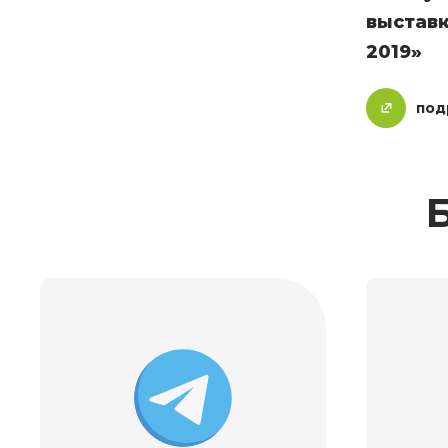
выставк
2019»
под