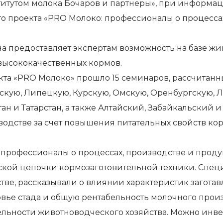
ститутом молока Бочаров и партнеры», при информ
о проекта «PRO Молоко: профессионалы о процессах
на предоставляет экспертам возможность на базе ж
высококачественных кормов.
екта «PRO Молоко» прошло 15 семинаров, рассчитан
кую, Липецкую, Курскую, Омскую, Оренбургскую, 
н и Татарстан, а также Алтайский, Забайкальский и
одстве за счет повышения питательных свойств ко
 профессионалы о процессах, производстве и прод
ской цепочки кормозаготовительной техники. Спец
ве, рассказывали о влиянии характеристик загота
овье стада и общую рентабельность молочного произ
бельности животноводческого хозяйства. Можно инв