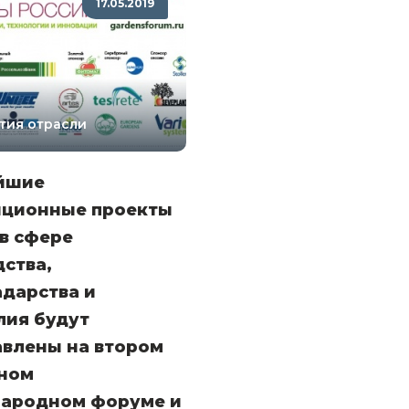
17.05.2019
тия отрасли
йшие
иционные проекты
в сфере
ства,
дарства и
лия будут
авлены на втором
ном
ародном форуме и