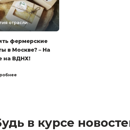
тия отрасли
ить фермерские
ы в Москве? – На
 на ВДНХ!
робнее
Будь в курсе новосте