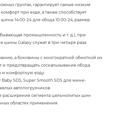
ложных грунтах, гарантирует самые низкие
омфорт при езде, а также способствует
ины 14.00-24 для обода 10.00-24, размер
обывающая промышленность и т. д.), при
 шины Galaxy служат в три-четыре раза
анию, а боковины с многократной обмоткой из
 и предотвращать соскальзывание обода.
 и комфортную езду.
y Baby SDS, Super Smooth SDS для мини-
яжелых автопогрузчиков.
ее расширение сегмента
цельнолитых
шин
чных областях
применения.