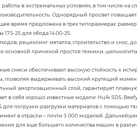
работы в экстремальных условиях, в том числе на с
оизводительность. Однорядный просвет повышает к
ее время предложена в трех типоразмерах: размер ш
17.5-25 для обода 14.00-25.
ходов, рециклинг металла, строительство и снос, д
 основной причиной простоя техники, цельнолитые
ые смеси обеспечивают высокую стойкость к истир
, позволяя выдерживать высокий крутящий момент
льный амортизационный слой, гарантирует плавную
т в себя хорошо известные модели: Hulk SDS, Beef
SDS для погрузки-разгрузки материалов с помощью т
имент в отрасли – почти 3 000 моделей. Дальнейш
ения для еще большего количества машин в разли