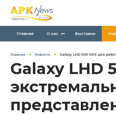
Главная
О нас
Выставки
Нов
Главная
Новости
Galaxy LHD 500 SDS для раб
Galaxy LHD 
экстремаль
представле