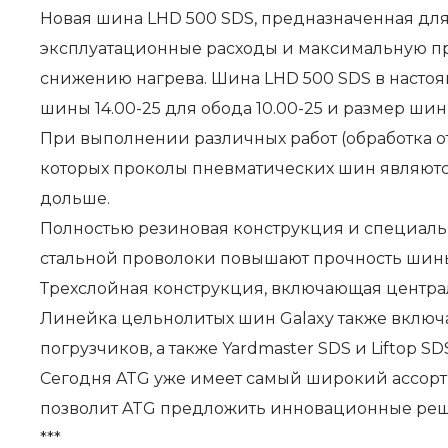
Новая шина LHD 500 SDS, предназначенная для 
эксплуатационные расходы и максимальную пр
снижению нагрева. Шина LHD 500 SDS в настоящ
шины 14.00-25 для обода 10.00-25 и размер шины 
При выполнении различных работ (обработка от
которых проколы пневматических шин являются
дольше.
Полностью резиновая конструкция и специальн
стальной проволоки повышают прочность шины
Трехслойная конструкция, включающая центра
Линейка цельнолитых шин Galaxy также включае
погрузчиков, а также Yardmaster SDS и Liftop 
Сегодня ATG уже имеет самый широкий ассорт
позволит ATG предложить инновационные реш
***