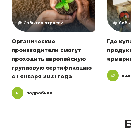
События отрасли
Собы
Органические
Где куп
производители смогут
продукт
проходить европейскую
ярмарке
групповую сертификацию
под
с 1 января 2021 года
подробнее