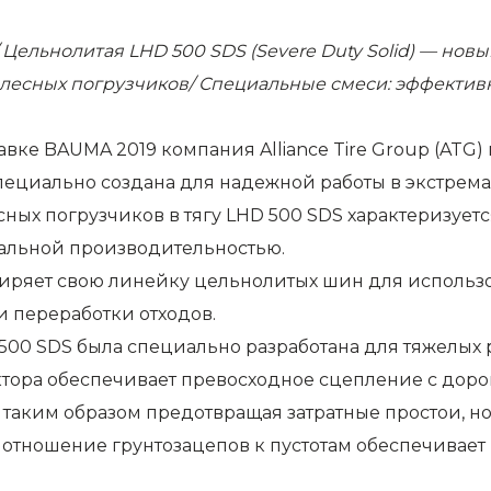
Цельнолитая LHD 500 SDS (Severe Duty Solid) — новы
олесных погрузчиков/ Специальные смеси: эффективн
е BAUMA 2019 компания Alliance Tire Group (ATG) 
 специально создана для надежной работы в экстре
ных погрузчиков в тягу LHD 500 SDS характеризуе
альной производительностью.
ряет свою линейку цельнолитых шин для использов
 переработки отходов.
500 SDS была специально разработана для тяжелых
тора обеспечивает превосходное сцепление с дорог
 таким образом предотвращая затратные простои, 
 отношение грунтозацепов к пустотам обеспечивае