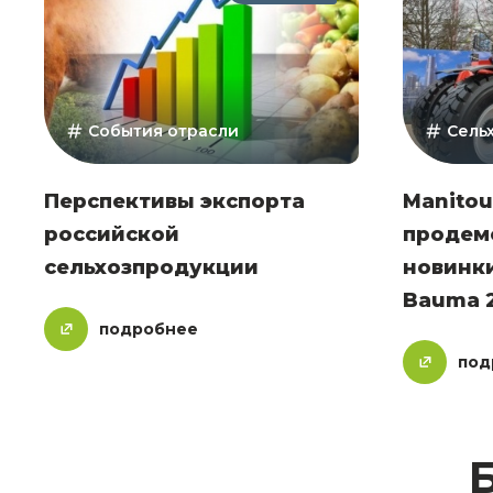
События отрасли
Сель
Перспективы экспорта
Manitou
российской
продем
сельхозпродукции
новинки
Bauma 
подробнее
под