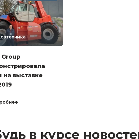
хозтехника
 Group
онстрировала
 на выставке
2019
робнее
Будь в курсе новосте