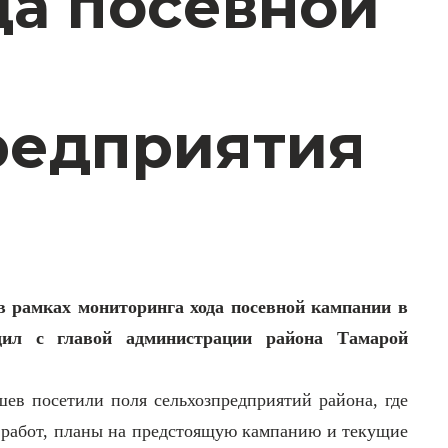
да посевной
редприятия
 в рамках мониторинга хода посевной кампании в
удил с главой администрации района Тамарой
ев посетили поля сельхозпредприятий района, где
х работ, планы на предстоящую кампанию и текущие