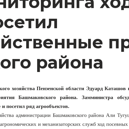
ниторинга хо
осетил
яйственные п
ого района
ского хозяйства Пензенской области Эдуард Каташов
приятия Башмаковского района. Замминистра обс
 и посетил ряд агрообъектов.
зяйства администрации Башмаковского района Али Тугуш
 агрономических и механизаторских служб ход посевны