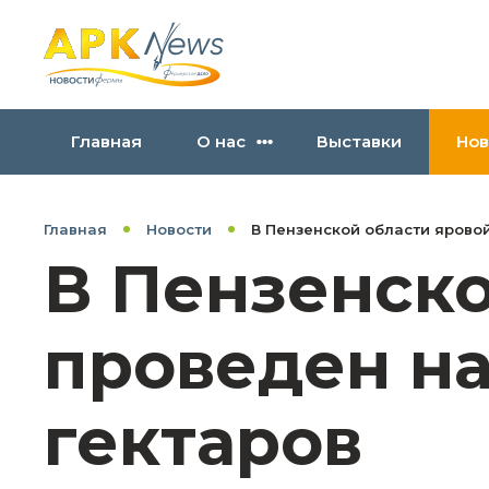
Главная
О нас
Выставки
Нов
Главная
Новости
В Пензенской области яровой
В Пензенско
проведен на
гектаров