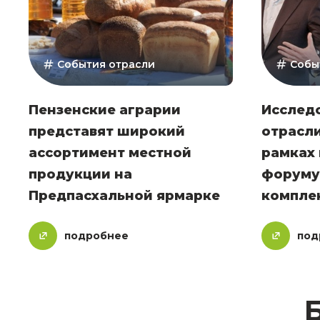
События отрасли
Собы
Пензенские аграрии
Исслед
представят широкий
отрасли
ассортимент местной
рамках 
продукции на
форуму
Предпасхальной ярмарке
комплек
подробнее
под