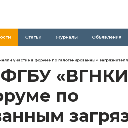
ости
Статьи
Журналы
Объявления
иняли участие в форуме по галогенированным загрязнителя
 ФГБУ «ВГНКИ
оруме по
ванным загря