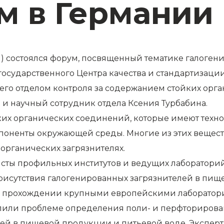
м в Германии
я) состоялся форум, посвященный тематике галоген
осударственного Центра качества и стандартизаци
его отделом контроля за содержанием стойких орга
и научный сотрудник отдела Ксения Турбабина.
йких органических соединений, которые имеют техн
мпоненты окружающей среды. Многие из этих вещес
органических загрязнителях.
сты профильных институтов и ведущих лабораторий
присутствия галогенированных загрязнителей в пи
ри прохождении крупными европейскими лаборатор
лили проблеме определения поли- и перфториров
ей в пищевой продукции и питьевой воде. Экспер