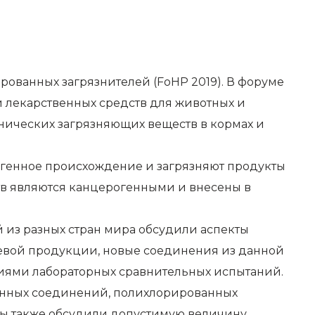
ированных загрязнителей (
FoHP 2019
). В форуме
и лекарственных средств для животных и
нических загрязняющих веществ в кормах и
огенное происхождение и загрязняют продукты
тв являются канцерогенными и внесены в
 из разных стран мира обсудили аспекты
щевой продукции, новые соединения из данной
иями лабораторных сравнительных испытаний.
анных соединений, полихлорированных
ты также обсудили допустимую величину