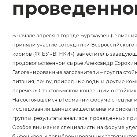
проведенно
В начале апреля в городе Бургхаузен (Германи
приняли участие сотрудники Всероссийского г
кормов (ФГБУ «ВГНКИ»): заместитель заведующ
продовольственном сырье Александр Сорокин 
Галогенированные загрязнители – группа сто
питания, почву, природные воды и другие ко
перечень Стокгольмской конвенции о стойких 
На состоявшемся в Германии форуме специали
исследования данных веществ: анализ риска 
группы, результаты анализов, проведенных п
Особое внимание специалисты на форуме уде
бифенилов и полибромированных загрязнител