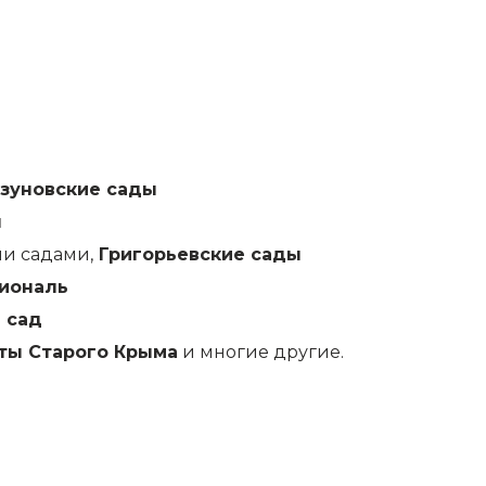
азуновские сады
ы
и садами,
Григорьевские сады
иональ
 сад
ты Старого Крыма
и многие другие.