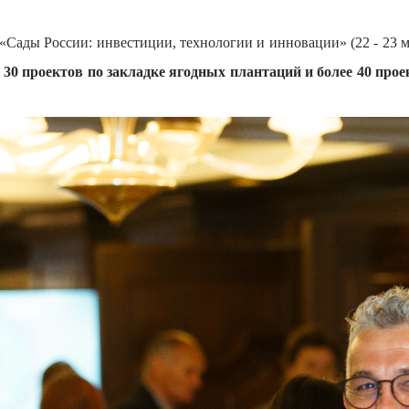
«Сады России: инвестиции, технологии и инновации» (22 - 23 м
30 проектов по закладке ягодных плантаций и более 40 прое