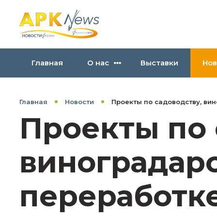
Главная
О нас
Выставки
Нов
Главная
Новости
Проекты по садоводству, ви
Проекты по 
виноградарс
переработк