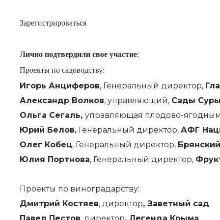
Зарегистрироваться
Лично подтвердили свое участие
:
Проекты по садоводству:
Игорь Анциферов
, Генеральный директор,
Гл
Александр Волков
, управляющий,
Сады Сур
Ольга Сегаль,
управляющая плодово-ягодным
Юрий Белов,
Генеральный директор,
АФГ Нац
Олег Кобец
, Генеральный директор,
Брянский
Юлия Портнова
, Генеральный директор,
Фрук
Проекты по виноградарству:
Дмитрий Костяев
, директор
, Заветный сад
Павел Пестов
, директор
, Легенда Крыма