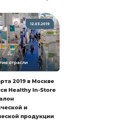
12.03.2019
тия отрасли
арта 2019 в Москве
ся Healthy In-Store
салон
ической и
ческой продукции