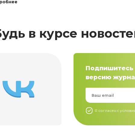
робнее
Будь в курсе новосте
Подпишитесь 
версию журна
Я согласен c услов