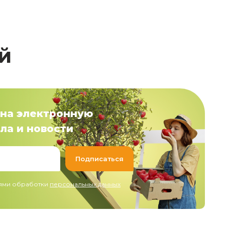
й
на электронную
ла и новости
иями обработки
персональных данных