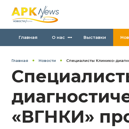
Главная
О нас
Выставки
Нов
Главная
Новости
Специалисты Клинико-диагно
Специалист
диагностич
«ВГНКИ» пр