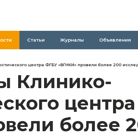
ости
Статьи
Журналы
Объявления
стического центра ФГБУ «ВГНКИ» провели более 200 иссл
ы Клинико-
еского центра
овели более 