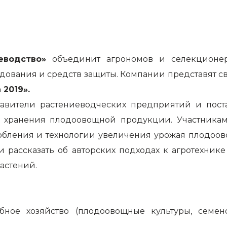
еводство»
объединит агрономов и селекционеро
дования и средств защиты. Компании представят сво
2019».
авители растениеводческих предприятий и пост
 и хранения плодоовощной продукции. Участникам
бления и технологии увеличения урожая плодоово
 и рассказать об авторских подходах к агротехник
астений.
ебное хозяйство (плодоовощные культуры, семе