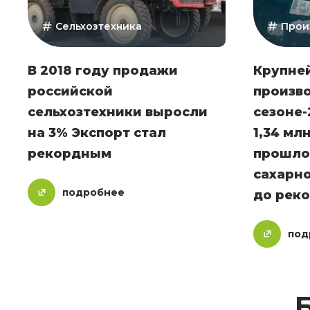
Сельхозтехника
Прои
В 2018 году продажи
Крупне
российской
произво
сельхозтехники выросли
сезоне-
на 3% Экспорт стал
1,34 мл
рекордным
прошло
сахарн
подробнее
до рек
под