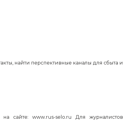
такты, найти перспективные каналы для сбыта и
ю на сайте:
www
.
rus
-
selo
.
ru
Для журналистов