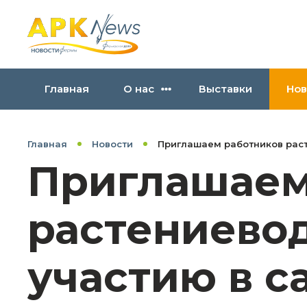
Главная
О нас
Выставки
Нов
Главная
Новости
Приглашаем работников раст
Приглашаем
растениево
участию в 