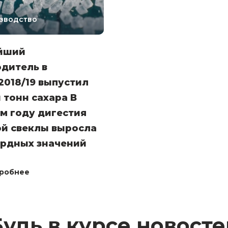
зводство
йший
дитель в
2018/19 выпустил
н тонн сахара В
м году дигестия
ой свеклы выросла
ордных значений
робнее
Будь в курсе новосте