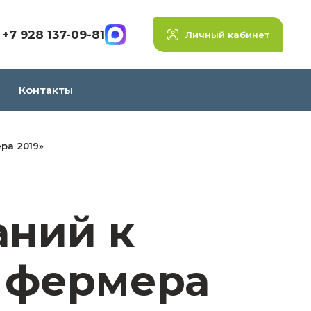
+7 928 137-09-81
Личный кабинет
Контакты
ра 2019»
аний к
ь фермера