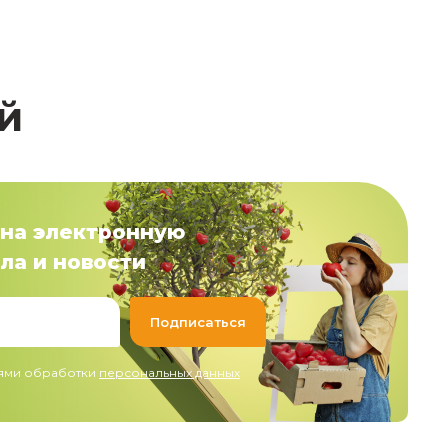
й
на электронную
ла и новости
иями обработки
персональных данных