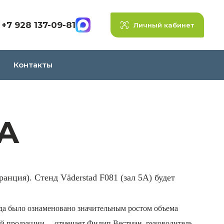
+7 928 137-09-81
Личный кабинет
Контакты
MA
анция). Стенд Väderstad F081 (зал 5А) будет
да было ознаменовано значительным ростом объема
ей продукции, – отмечает Филип Вестман, руководитель