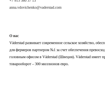
+7 915 580 37 13
anna.vdovichenko@vaderstad.com
О нас
Väderstad развивает современное сельское хозяйство, об
для фермеров партнером №1 за счет обеспечения превосхо
головным офисом в Väderstad (Швеция). Väderstad имеет пр
товарооборот – 300 миллионов евро.