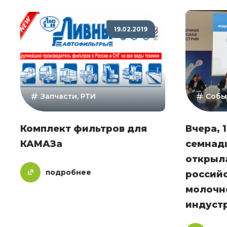
19.02.2019
Запчасти, РТИ
Собы
Комплект фильтров для
Вчера, 
КАМАЗа
семнад
открыла
подробнее
российс
молочн
индуст