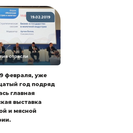
19.02.2019
тия отрасли
19 февраля, уже
цатый год подряд
сь главная
кая выставка
ой и мясной
рии.