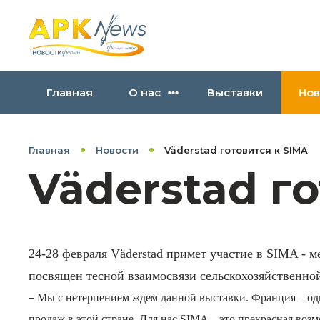
Главная
О нас
Выставки
Нов
Главная
Новости
Väderstad готовится к SIMA
Väderstad г
24-28 февраля Väderstad примет участие в SIMA - м
посвящен тесной взаимосвязи сельскохозяйственно
–
Мы с нетерпением ждем данной выставки. Франция – од
продаж в этой стране. Для нас SIMA – это прекрасная во