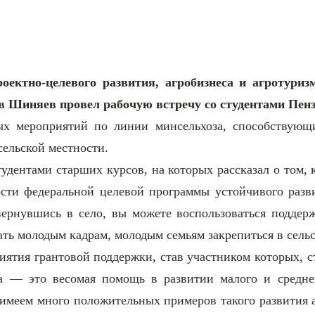
роектно-целевого развития, агробизнеса и агротури
в Шиняев провел рабочую встречу со студентами Пенз
ых мероприятий по линии минсельхоза, способствующи
ельской местности.
удентами старших курсов, на которых рассказал о том, 
ти федеральной целевой программы устойчивого разви
 вернувшись в село, вы можете воспользоваться поддер
ать молодым кадрам, молодым семьям закрепиться в сель
ятия грантовой поддержки, став участником которых, с
ка — это весомая помощь в развитии малого и средн
имеем много положительных примеров такого развития а