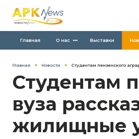
Главная
О нас
Выставки
Нов
Главная
Новости
Студентам пензенского агра
Студентам п
вуза расска
жилищные у