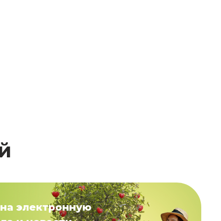
й
на электронную