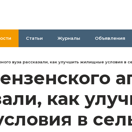
ости
Статьи
Журналы
Объявления
рного вуза рассказали, как улучшить жилищные условия в с
ензенского а
зали, как улу
словия в сел