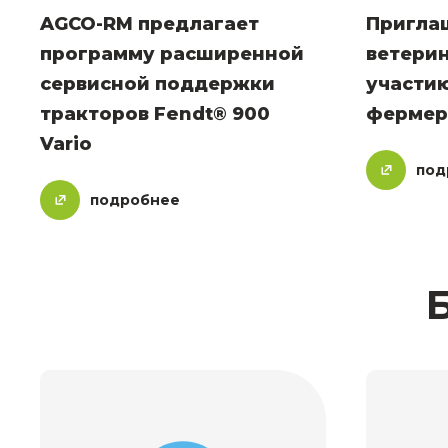
AGCO-RM предлагает
Пригла
программу расширенной
ветери
сервисной поддержки
участию
тракторов Fendt® 900
фермер
Vario
под
подробнее