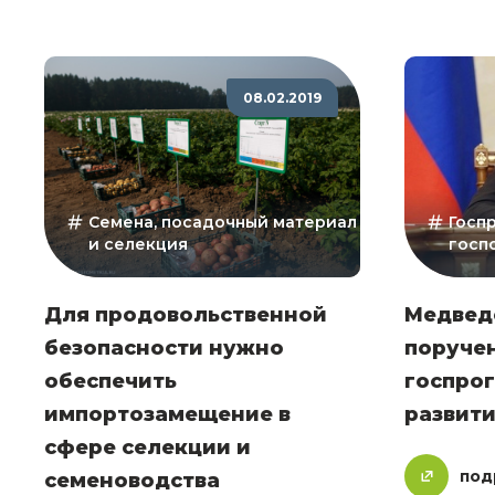
08.02.2019
Семена, посадочный материал
Госп
и селекция
госп
Для продовольственной
Медвед
безопасности нужно
поручен
обеспечить
госпро
импортозамещение в
развит
сфере селекции и
под
семеноводства