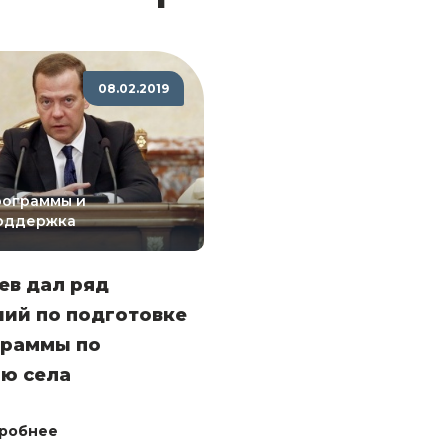
08.02.2019
рограммы и
оддержка
ев дал ряд
ий по подготовке
граммы по
ию села
робнее