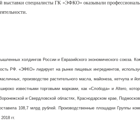
дней выставки специалисты ГК «ЭФКО» оказывали профессиональ
еятельности.
мышленных холдингов России и Евразийского экономического союза. К
сть РФ. «ЭФКО» лидирует на рынке пищевых ингредиентов, используе
сличных, производстве растительного масла, майонеза, кетчупа и йо
широко известными торговыми марками, как «Слобода» и Altero, кото
оронежской и Свердловской областях, Краснодарском крае, Подмосков
 составила 108,7 млрд рублей. Производственные площадки Группы
2018 гг.