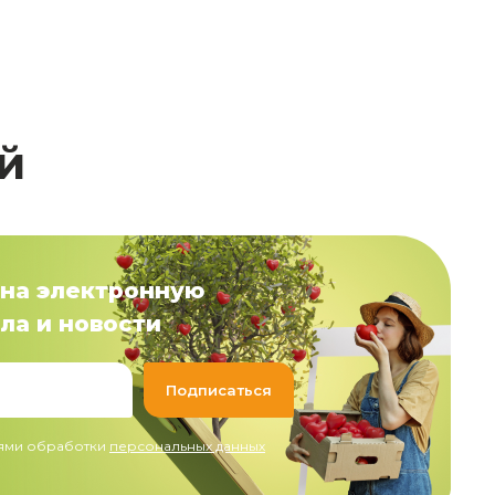
й
на электронную
ла и новости
иями обработки
персональных данных