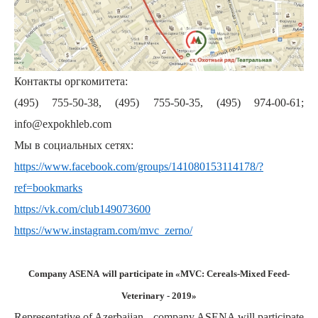
Контакты оргкомитета:
(495) 755-50-38, (495) 755-50-35, (495) 974-00-61;
info@expokhleb.com
Мы в социальных сетях:
https://www.facebook.com/groups/141080153114178/?
ref=bookmarks
https://vk.com/club149073600
https://www.instagram.com/mvc_zerno/
Company ASENA
will participate in «MVC: Cereals-Mixed Feed-
Veterinary - 2019»
Representative of Azerbaijan - company ASENA will participate