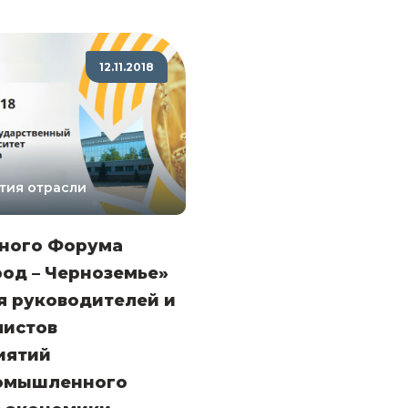
12.11.2018
тия отрасли
рного Форума
од – Черноземье»
я руководителей и
листов
иятий
омышленного