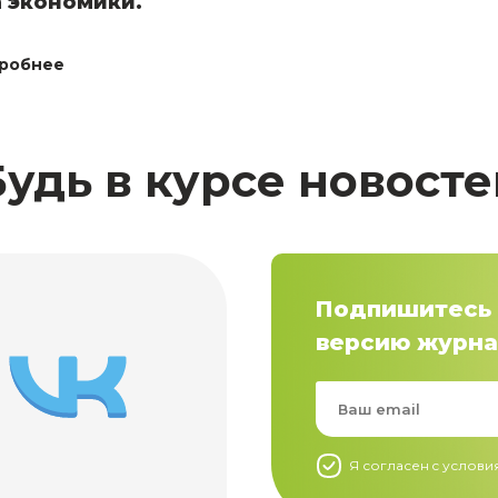
 экономики.
робнее
Будь в курсе новосте
Подпишитесь 
версию журна
Я согласен c услов