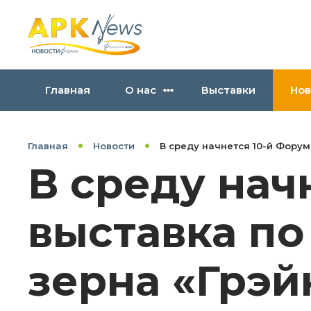
Главная
О нас
Выставки
Нов
Главная
Новости
В среду начнется 10-й Форум
В среду нач
выставка по
зерна «Грэй