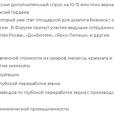
ии дополнительный спрос на 10-15 млн тонн зерна 
ксей Гордеев.
торый уже стал площадкой для диалога бизнеса с о
сом. В Форуме примут участие ведущие сотрудники
тех Росва», «Донбиотех», «Ярко-Липецк» и другие.
вленной стоимости из сахаров, мелассы, крахмала и
угие химикаты.
луатации.
глубокой переработке зерна.
заводов по глубокой переработке зерна с производ
техимической промышленности.