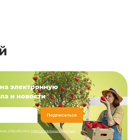
й
на электронную
ла и новости
иями обработки
персональных данных