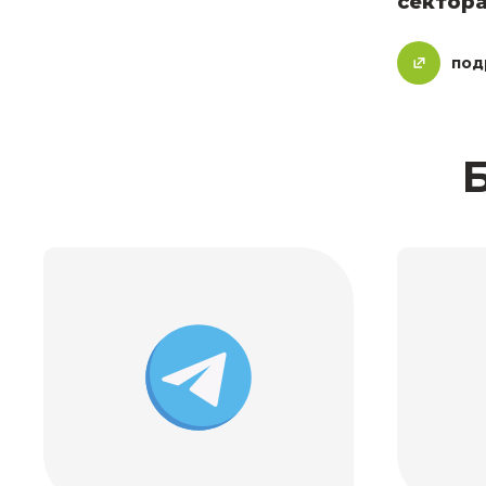
сектора
под