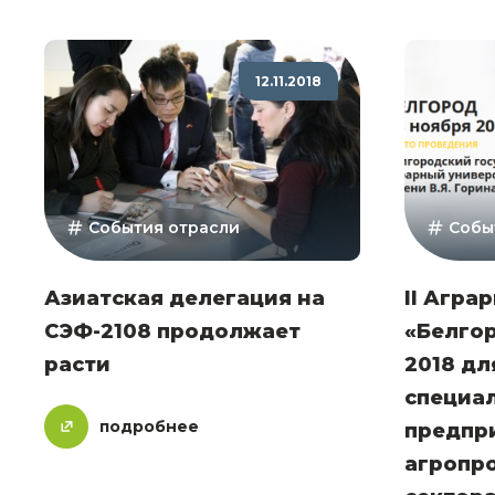
12.11.2018
События отрасли
Собы
Азиатская делегация на
II Агра
СЭФ-2108 продолжает
«Белгор
расти
2018 дл
специа
подробнее
предпр
агропр