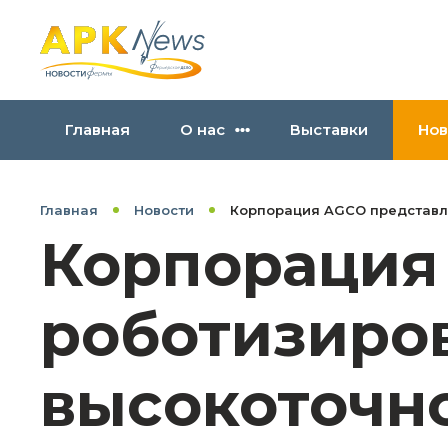
Главная
О нас
Выставки
Нов
Главная
Новости
Корпорация AGCO представл
Корпорация
роботизиро
высокоточн