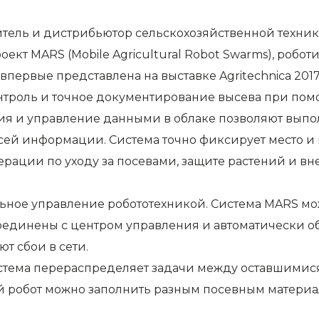
ель и дистрибьютор сельскохозяйственной техни
оект MARS (Mobile Agricultural Robot Swarms), роб
первые представлена на выставке Agritechnica 2017
нтроль и точное документирование высева при по
ия и управление данными в облаке позволяют выполн
сей информации. Система точно фиксирует место и 
ации по уходу за посевами, защите растений и в
ное управление робототехникой. Система MARS може
ы соединены с центром управления и автоматическ
т сбои в сети.
 система перераспределяет задачи между оставшим
й робот можно заполнить разным посевным материал