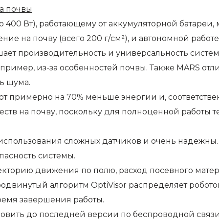
а почвы
400 Вт), работающему от аккумуляторной батареи, 
е на почву (всего 200 г/см²), и автономной работе
ышает производительность и универсальность систем
пример, из-за особенностей почвы. Также MARS отл
ь шума.
уют примерно на 70% меньше энергии и, соответств
ств на почву, поскольку для полноценной работы т
 использования сложных датчиков и очень надежны
пасность системы.
торию движения по полю, расход посевного материа
двинутый алгоритм OptiVisor распределяет робото
ремя завершения работы.
вить до последней версии по беспроводной связи