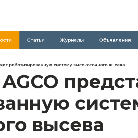
ости
Статьи
Журналы
Объявления
яет роботизированную систему высокоточного высева
 AGCO предст
ванную систе
ого высева