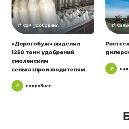
СЗР, удобрения
Сель
«Дорогобуж» выделил
Ростсе
1250 тонн удобрений
дилерск
смоленским
под
сельхозпроизводителям
подробнее