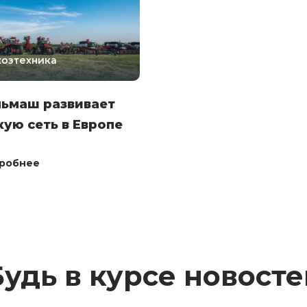
хозтехника
льмаш развивает
ую сеть в Европе
робнее
Будь в курсе новосте