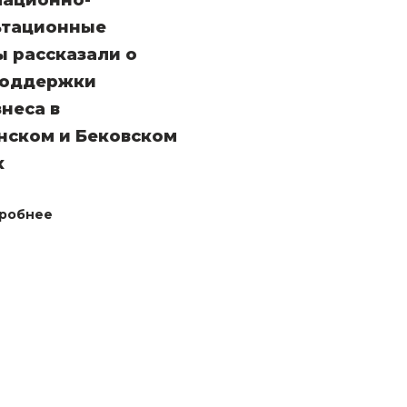
ационно-
ьтационные
 рассказали о
поддержки
неса в
нском и Бековском
х
робнее