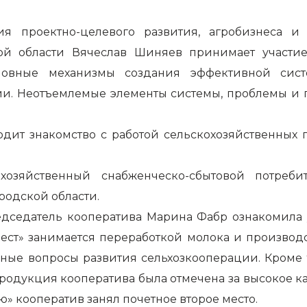
ия проектно-целевого развития, агробизнеса и
кой области Вячеслав Шиняев принимает участ
новные механизмы создания эффективной систе
и. Неотъемлемые элементы системы, проблемы и пу
дит знакомство с работой сельскохозяйственных 
озяйственный снабженческо-сбытовой потреби
одской области.
едседатель кооператива Марина Фабр ознакомила
вест» занимается переработкой молока и производ
ные вопросы развития сельхозкооперации. Кроме т
родукция кооператива была отмечена за высокое ка
» кооператив занял почетное второе место.