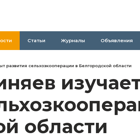
ости
Статьи
Журналы
Объявления
ыт развития сельхозкооперации в Белгородской области
иняев изучает
льхозкоопера
ой области