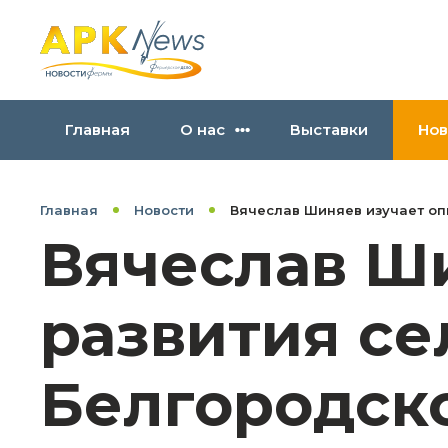
Главная
О нас
Выставки
Нов
Главная
Новости
Вячеслав Шиняев изучает оп
Вячеслав Ш
развития се
Белгородск