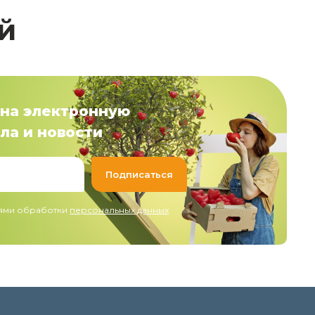
й
на электронную
ла и новости
иями обработки
персональных данных