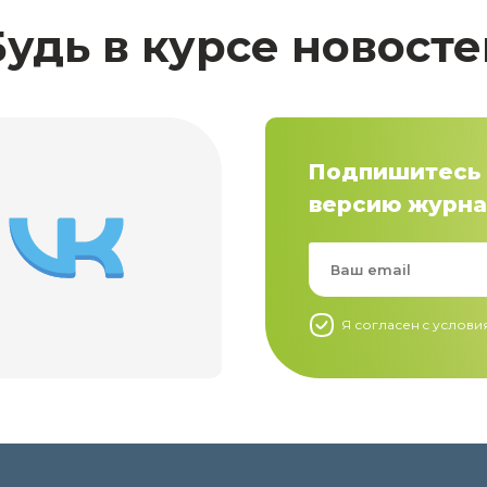
Будь в курсе новосте
Подпишитесь 
версию журна
Я согласен c услов