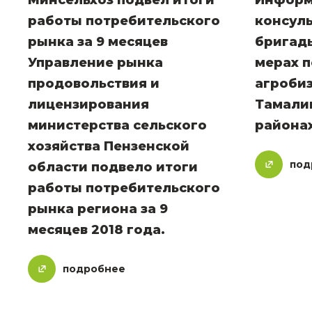
Минсельхоз подвел итоги
Информ
работы потребительского
консул
рынка за 9 месяцев
бригады
Управление рынка
мерах 
продовольствия и
агробиз
лицензирования
Тамали
министерства сельского
района
хозяйства Пензенской
под
области подвело итоги
работы потребительского
рынка региона за 9
месяцев 2018 года.
подробнее