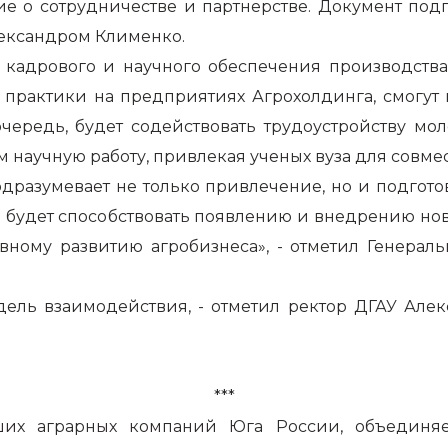
ие о сотрудничестве и партнерстве. Документ по
лександром Клименко.
 кадрового и научного обеспечения производства.
практики на предприятиях Агрохолдинга, смогут в
 очередь, будет содействовать трудоустройству м
м научную работу, привлекая ученых вуза для совм
одразумевает не только привлечение, но и подго
ие будет способствовать появлению и внедрению н
ивному развитию агробизнеса», - отметил Генера
ель взаимодействия, - отметил ректор ДГАУ Алек
***
их аграрных компаний Юга России, объединяет