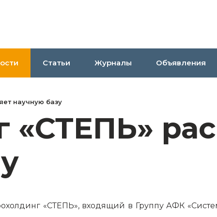
ости
Статьи
Журналы
Объявления
яет научную базу
г «СТЕПЬ» ра
зу
рохолдинг «СТЕПЬ», входящий в Группу АФК «Систем