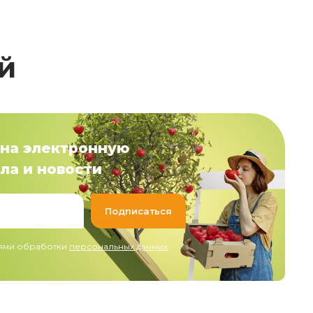
й
на электронную
ла и новости
иями обработки
персональных данных