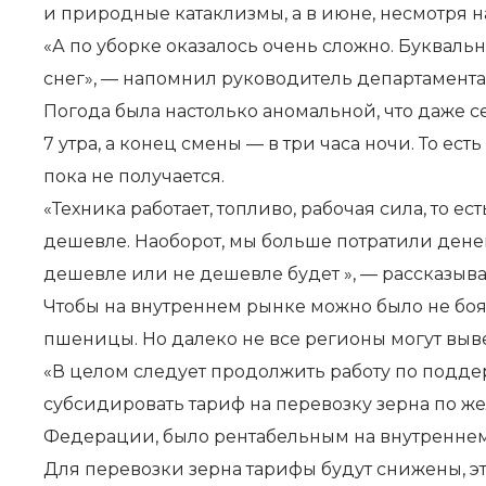
и природные катаклизмы, а в июне, несмотря на
«А по уборке оказалось очень сложно. Букваль
снег», — напомнил руководитель департамент
Погода была настолько аномальной, что даже се
7 утра, а конец смены — в три часа ночи. То ес
пока не получается.
«Техника работает, топливо, рабочая сила, то е
дешевле. Наоборот, мы больше потратили денег,
дешевле или не дешевле будет », — рассказыв
Чтобы на внутреннем рынке можно было не боят
пшеницы. Но далеко не все регионы могут выве
«В целом следует продолжить работу по подде
субсидировать тариф на перевозку зерна по же
Федерации, было рентабельным на внутреннем
Для перевозки зерна тарифы будут снижены, эт