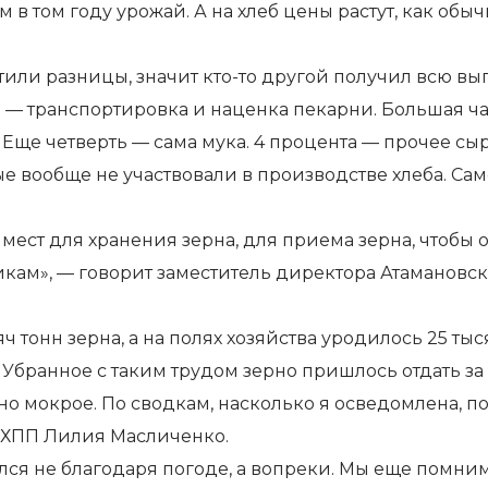
 в том году урожай. А на хлеб цены растут, как об
етили разницы, значит кто-то другой получил всю выг
ов — транспортировка и наценка пекарни. Большая ч
 Еще четверть — сама мука. 4 процента — прочее сыр
е вообще не участвовали в производстве хлеба. Само
о мест для хранения зерна, для приема зерна, чтобы 
икам», — говорит заместитель директора Атамановс
тонн зерна, а на полях хозяйства уродилось 25 тыс
Убранное с таким трудом зерно пришлось отдать з
оно мокрое. По сводкам, насколько я осведомлена, п
о ХПП Лилия Масличенко.
ился не благодаря погоде, а вопреки. Мы еще помни