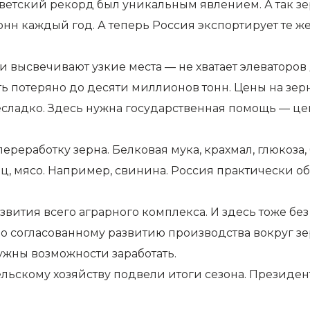
советский рекорд был уникальным явлением. А так з
нн каждый год. А теперь Россия экспортирует те же
и высвечивают узкие места — не хватает элеваторов
ыть потеряно до десяти миллионов тонн. Цены на зерн
несладко. Здесь нужна государственная помощь — це
ереработку зерна. Белковая мука, крахмал, глюкоза
ец, мясо. Например, свинина. Россия практически о
звития всего аграрного комплекса. И здесь тоже без
по согласованному развитию производства вокруг зер
ужны возможности заработать.
льскому хозяйству подвели итоги сезона. Президент