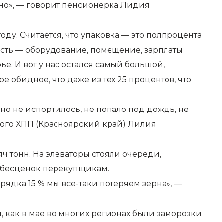
ычно», — говорит пенсионерка Лидия
оду. Считается, что упаковка — это полпроцента
асть — оборудование, помещение, зарплаты
ье. И вот у нас остался самый большой,
е обидное, что даже из тех 25 процентов, что
оно не испортилось, не попало под дождь, не
кого ХПП (Красноярский край) Лилия
яч тонн. На элеваторы стояли очереди,
а бесценок перекупщикам.
орядка 15 % мы все-таки потеряем зерна», —
м, как в мае во многих регионах были заморозки