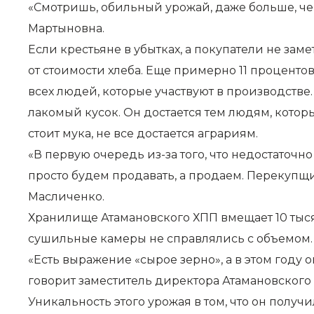
«Смотришь, обильный урожай, даже больше, чем
Мартыновна.
Если крестьяне в убытках, а покупатели не зам
от стоимости хлеба. Еще примерно 11 процент
всех людей, которые участвуют в производстве.
лакомый кусок. Он достается тем людям, которы
стоит мука, не все достается аграриям.
«В первую очередь из-за того, что недостаточн
просто будем продавать, а продаем. Перекупщ
Масличенко.
Хранилище Атамановского ХПП вмещает 10 тысяч 
сушильные камеры не справлялись с объемом. 
«Есть выражение «сырое зерно», а в этом году 
говорит заместитель директора Атамановског
Уникальность этого урожая в том, что он получ