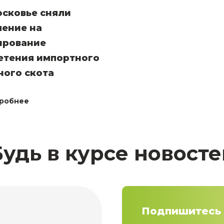
осковье сняли
чение на
ирование
етения импортного
ного скота
робнее
Будь в курсе новосте
Подпишитесь 