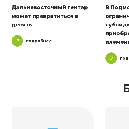
Дальневосточный гектар
В Подм
может превратиться в
ограни
десять
субсид
приобр
подробнее
племен
под