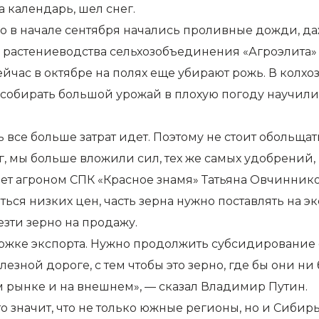
 календарь, шел снег.
но в начале сентября начались проливные дожди, даж
а растениеводства сельхозобъединения «Агроэлита»
йчас в октябре на полях еще убирают рожь. В колхоз
ть собирать большой урожай в плохую погоду научили
сть все больше затрат идет. Поэтому не стоит обольщ
 мы больше вложили сил, тех же самых удобрений, п
ает агроном СПК «Красное знамя» Татьяна Овчиннико
ься низких цен, часть зерна нужно поставлять на э
зти зерно на продажу.
ржке экспорта. Нужно продолжить субсидирование с
лезной дороге, с тем чтобы это зерно, где бы они 
 рынке и на внешнем», — сказал Владимир Путин.
о значит, что не только южные регионы, но и Сибирь